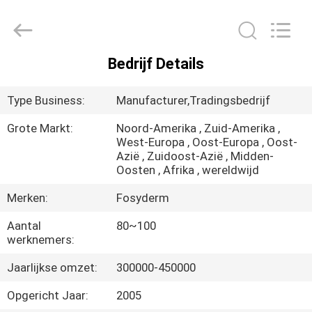
Fosychan
International
Trading
Co.,
Ltd..
All
Bedrijf Details
Rights
HUIS
Reserved.
Type Business:
Manufacturer,Tradingsbedrijf
PRODUCTEN
Grote Markt:
Noord-Amerika , Zuid-Amerika ,
West-Europa , Oost-Europa , Oost-
Azië , Zuidoost-Azië , Midden-
OVER
Oosten , Afrika , wereldwijd
ONS
Merken:
Fosyderm
Aantal
80~100
FABRIEKSTOCHT
werknemers:
Jaarlijkse omzet:
300000-450000
KWALITEITSCONTROLE
Opgericht Jaar:
2005