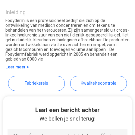
Jinan Fosychan International
SHOPPING
Trading Co., Ltd.
Inleiding
ONLINE
Fosyderm is een professioneel bedrijf die zich op de
ontwikkeling van medisch concentreren en om tekens te
behandelen van het verouderen. Zij zijn samengesteld uit cross-
SITEMAP
linked hyaluronic zuur van een niet dierlijk-gebaseerd Ha-gel. Het
gel is duidelijk, kleurloos en biologisch afbreekbaar. De producten
worden ontwikkeld aan vlotte overzichten en rimpel, vorm
gezichtscontouren en toevoegen volume aan lippen. De
PRIVACY
Fosydermfabriek werd opgericht in 2005 en behandelt een
gebied van 8000 vie
POLICY
Leer meer >
Fabrieksreis
Kwaliteitscontrole
Laat een bericht achter
We bellen je snel terug!