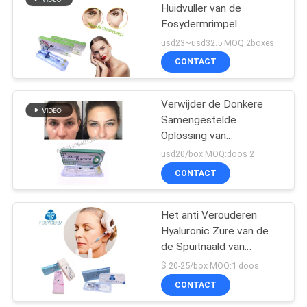
Huidvuller van de
Fosydermrimpel
22
Injecteerbaar voor
usd23~usd32.5 MOQ:2boxes
Onderoog
Het medische Gel
CONTACT
van
Verwijder de Donkere
Natriumhyaluronate
Samengestelde
Oplossing van
Hyaluronate van het
usd20/box MOQ:doos 2
Cirkels1ml Natrium
CONTACT
57
Hyaluronic Zure
Het anti Verouderen
Hyaluronic Zure van de
Gezichtsvuller
de Spuitnaald van
Rimpelvullers Injectie van
$ 20-25/box MOQ:1 doos
Ha Huid
CONTACT