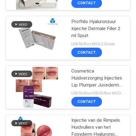
NEEM
CONTACT
CONTACT
Profhilo Hyaluronzuur
MET
9
Injectie Dermale Filler 2
ONS
ml Spuit
Esthetische
OP
USD50/Box MOQ:2 Boxes
CONTACT
NIEUWS
Cosmetica
Huidverzorging Injecties
GEVALLEN
Lip Plumper Juvederm
112
Filler Injectie Voor Neus
USD50/Box-USD53/Box MOQ:1 doos
Chin Lip
VRAAG
injecteerbare
CONTACT
EEN
huidvuller
Injectie van de Rimpels
OFFERTE
Huidvullers van het
Fosyderm Hyaluronic