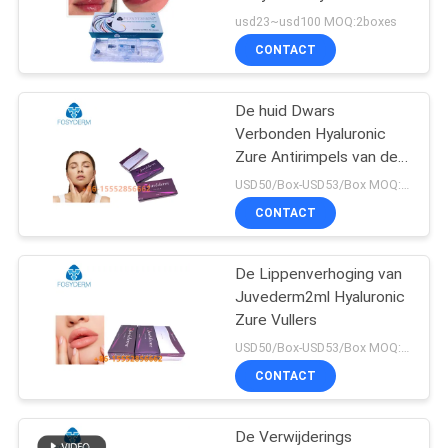
SHOPPING
Zure Gel Anti Gezichts
usd23~usd100 MOQ:2boxes
ONLINE
CONTACT
62
De huid Dwars
SITEMAP
Huidlippenvullers
Verbonden Hyaluronic
Zure Antirimpels van de
PRIVACY
Lippenvuller
USD50/Box-USD53/Box MOQ:1 doos
POLICY
CONTACT
De Lippenverhoging van
51
Juvederm2ml Hyaluronic
Het kruis verbond
Zure Vullers
USD50/Box-USD53/Box MOQ:1 doos
Huidvuller
CONTACT
De Verwijderings