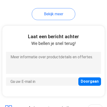
27
Bekijk meer
Hyaluronic Zure
Borstvuller
Laat een bericht achter
We bellen je snel terug!
20
Huidvullers voor
Billen