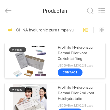
Fosychan
International
Trading
Producten
Co.,
Ltd..
All
Rights
HUIS
Reserved.
618
CHINA hyaluronic zure rimpelvullers
hyaluronic zure
PRODUCTEN
huidvuller
Profhilo Hyaluronzuur
Dermal Filler voor
OVER
Gezichtslifting
ONS
USD50/Box MOQ:2 Boxes
CONTACT
298
FABRIEKSTOCHT
Profhilo Hyaluronzuur
Botulinum Toxine
Dermal Filler 2ml voor
KWALITEITSCONTROLE
Huidhydratatie
USD50/Box MOQ:2 Boxes