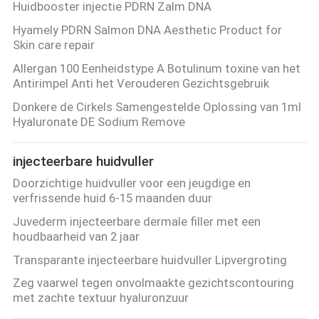
Huidbooster injectie PDRN Zalm DNA
SHOPPING
Hyamely PDRN Salmon DNA Aesthetic Product for
ONLINE
Skin care repair
Allergan 100 Eenheidstype A Botulinum toxine van het
SITEMAP
Antirimpel Anti het Verouderen Gezichtsgebruik
Donkere de Cirkels Samengestelde Oplossing van 1ml
Hyaluronate DE Sodium Remove
PRIVACY
POLICY
injecteerbare huidvuller
Doorzichtige huidvuller voor een jeugdige en
verfrissende huid 6-15 maanden duur
Juvederm injecteerbare dermale filler met een
houdbaarheid van 2 jaar
Transparante injecteerbare huidvuller Lipvergroting
Zeg vaarwel tegen onvolmaakte gezichtscontouring
met zachte textuur hyaluronzuur