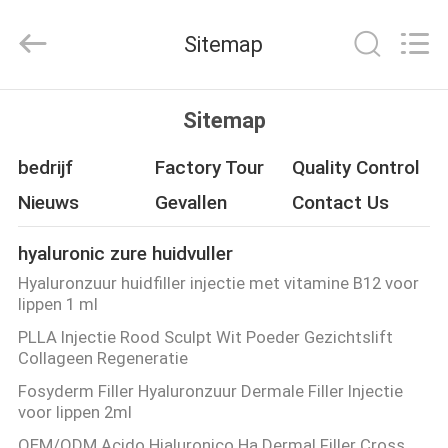
Fosychan
International
Trading
Sitemap
Co.,
Ltd..
All
Rights
HUIS
Reserved.
Sitemap
PRODUCTEN
bedrijf
Factory Tour
Quality Control
Nieuws
Gevallen
Contact Us
OVER
hyaluronic zure huidvuller
ONS
Hyaluronzuur huidfiller injectie met vitamine B12 voor
lippen 1 ml
FABRIEKSTOCHT
PLLA Injectie Rood Sculpt Wit Poeder Gezichtslift
Collageen Regeneratie
KWALITEITSCONTROLE
Fosyderm Filler Hyaluronzuur Dermale Filler Injectie
voor lippen 2ml
OEM/ODM Acido Hialuronico Ha Dermal Filler Cross