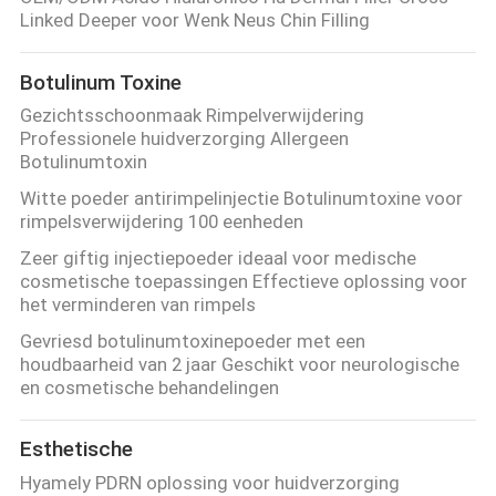
NEEM
Linked Deeper voor Wenk Neus Chin Filling
CONTACT
Botulinum Toxine
MET
Gezichtsschoonmaak Rimpelverwijdering
ONS
Professionele huidverzorging Allergeen
OP
Botulinumtoxin
Witte poeder antirimpelinjectie Botulinumtoxine voor
rimpelsverwijdering 100 eenheden
NIEUWS
Zeer giftig injectiepoeder ideaal voor medische
cosmetische toepassingen Effectieve oplossing voor
GEVALLEN
het verminderen van rimpels
Gevriesd botulinumtoxinepoeder met een
houdbaarheid van 2 jaar Geschikt voor neurologische
VRAAG
en cosmetische behandelingen
EEN
OFFERTE
Esthetische
Hyamely PDRN oplossing voor huidverzorging