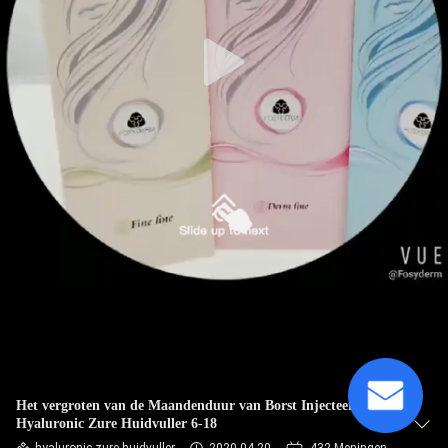
NEEM
CONTACT
MET
ONS
OP
NIEUWS
GEVALLEN
VRAAG
EEN
OFFERTE
Het vergroten van de Maandenduur van Borst Injecteerbare
Hyaluronic Zure Huidvuller 6-18