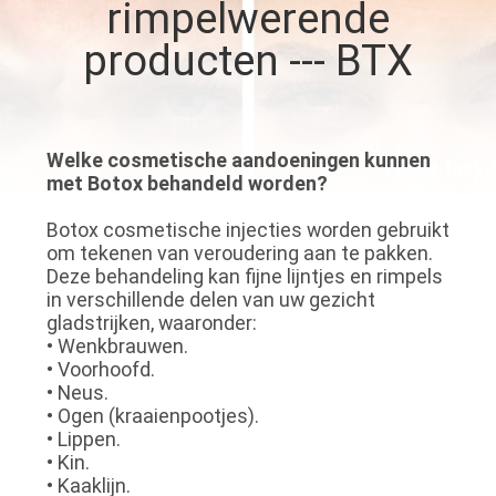
NEEM
rimpelwerende
CONTACT
producten --- BTX
MET
ONS
OP
Welke cosmetische aandoeningen kunnen
met Botox behandeld worden?
NIEUWS
Botox cosmetische injecties worden gebruikt
om tekenen van veroudering aan te pakken.
Deze behandeling kan fijne lijntjes en rimpels
GEVALLEN
in verschillende delen van uw gezicht
gladstrijken, waaronder:
• Wenkbrauwen.
VRAAG
• Voorhoofd.
• Neus.
EEN
• Ogen (kraaienpootjes).
• Lippen.
OFFERTE
• Kin.
• Kaaklijn.