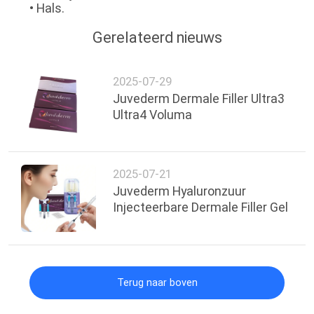
• Hals.
SHOPPING
ONLINE
Gerelateerd nieuws
SITEMAP
2025-07-29
Juvederm Dermale Filler Ultra3
Ultra4 Voluma
PRIVACY
POLICY
2025-07-21
Juvederm Hyaluronzuur
Injecteerbare Dermale Filler Gel
Terug naar boven