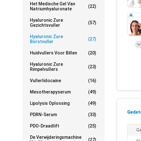
Het Medische Gel Van
(22)
Natriumhyaluronate
Hyaluronic Zure
(57)
Gezichtsvuller
Hyaluronic Zure
(27)
Borstvuller
Huidvullers Voor Billen
(20)
Hyaluronic Zure
(23)
Rimpelvullers
Vullerlidocaine
(16)
Mesotherapyserum
(49)
Lipolysis Oplossing
(49)
Gedeta
PDRN-Serum
(33)
PDO-Draadlift
(25)
Ge
De Verwijderingsmachine
(27)