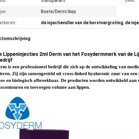
eur:
transparant
Deel:
pe:
Boete/Derm/diep
rkeren:
de injectievuller van de borstvergroting
,
de inj
ctomschrijving
e Lippeninjecties 2ml Derm van het Fosydermmerk van de Lijn
edrijf
rm is een professioneel bedrijf die zich op de ontwikkeling van medi
eren. Zij zijn samengesteld uit cross-linked hyaluronic zuur van een ni
oos en biologisch afbreekbaar. De producten worden ontwikkeld aan 
tscontouren en toevoegen volume aan lippen.