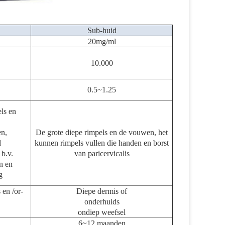
Sub-huid
20mg/ml
10.000
0.5~1.25
ls en
en,
De grote diepe rimpels en de vouwen, het
d
kunnen rimpels vullen die handen en borst
 b.v.
van paricervicalis
n en
g
 en /or-
Diepe dermis of
onderhuids
ondiep weefsel
6~12 maanden