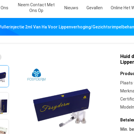
Neem Contact Met
 Ons
Nieuws
Gevallen
Online Het 
Ons Op
Vullerinjectie 2ml Van Ha Voor Lippenverhoging/Gezichtsrimpelbeha
Huid d
Lippe
Produc
Plaats
Merkn
Certifi
Model
Betale
Min. be