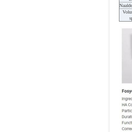
Naalde
Volu
s