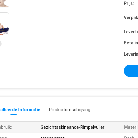
Prijs:
Verpak
Leverti
Betali
Leveri
illeerde Informatie
Productomschrijving
bruik:
Gezichtsskineance-Rimpelvuller
Materi