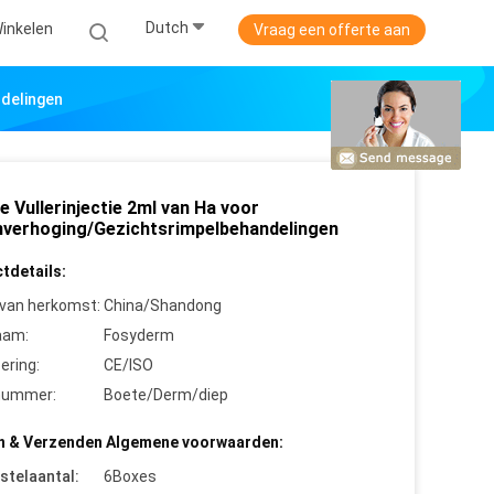
Dutch
Winkelen
Vraag een offerte aan
ndelingen
e Vullerinjectie 2ml van Ha voor
nverhoging/Gezichtsrimpelbehandelingen
tdetails:
 van herkomst:
China/Shandong
aam:
Fosyderm
cering:
CE/ISO
nummer:
Boete/Derm/diep
n & Verzenden Algemene voorwaarden:
stelaantal:
6Boxes