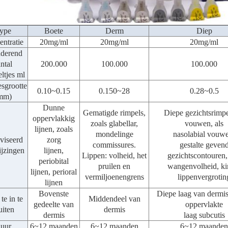
ype
Boete
Derm
Diep
ntratie
20mg/ml
20mg/ml
20mg/ml
derend
ntal
200.000
100.000
100.000
ltjes ml
esgrootte
0.10~0.15
0.150~28
0.28~0.5
mm)
Dunne
Gematigde rimpels,
Diepe gezichtsrimpe
oppervlakkig
zoals glabellar,
vouwen, als
lijnen, zoals
mondelinge
nasolabial vouw
viseerd
zorg
commissures.
gestalte geven
jzingen
lijnen,
Lippen: volheid, het
gezichtscontouren,
periobital
pruilen en
wangenvolheid, ki
lijnen, perioral
vermiljoenengrens
lippenvergrotin
lijnen
Bovenste
Diepe laag van dermis
te in te
Middendeel van
gedeelte van
oppervlakte
uiten
dermis
dermis
laag subcutis
uur
6~12 maanden
6~12 maanden
6~12 maanden