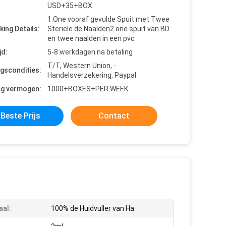
USD+35+BOX
1.One vooraf gevulde Spuit met Twee
king Details:
Steriele de Naalden2.one spuit van BD
en twee naalden in een pvc
jd:
5-8 werkdagen na betaling
T/T, Western Union, -
ngscondities:
Handelsverzekering, Paypal
ng vermogen:
1000+BOXES+PER WEEK
Beste Prijs
Contact
aal:
100% de Huidvuller van Ha