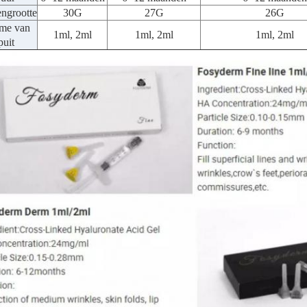
ngrootte
30G
27G
26G
me van
1ml, 2ml
1ml, 2ml
1ml, 2ml
puit