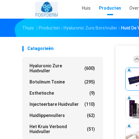
Huis
Producten
Over
Thuis
Producten
Hyaluronic Zure Borstvuller
Huid De 
Catagorieën
Hyaluronic Zure
(600)
Huidvuller
Botulinum Toxine
(295)
Esthetische
(9)
Injecteerbare Huidvuller
(110)
Huidlippenvullers
(62)
Het Kruis Verbond
(51)
Huidvuller