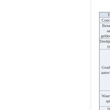
T
Conce
Bena
aa
geldee
Deeltj
(
Gead
aanwi
Waar 
sp
D