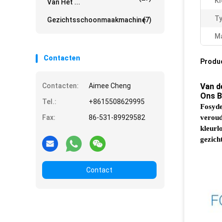
Kl
Van Het ...
Ty
Gezichtsschoonmaakmachine
(7)
Ma
Contacten
Produ
Contacten:
Aimee Cheng
Van d
Ons B
Tel.:
+8615508629995
Fosyde
Fax:
86-531-89929582
veroud
kleurl
gezich
Contact