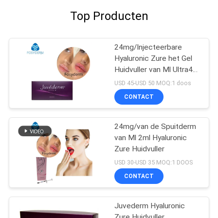
Top Producten
24mg/Injecteerbare
Hyaluronic Zure het Gel
Huidvuller van Ml Ultra4
voor Lippen 2*1ml
USD 45-USD 50 MOQ:1 doos
CONTACT
24mg/van de Spuitderm
van Ml 2ml Hyaluronic
Zure Huidvuller
USD 30-USD 35 MOQ:1 DOOS
CONTACT
Juvederm Hyaluronic
Zure Huidvuller