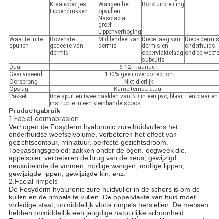
Kraaiepootjes
Wangen het
Borstuitbreiding
Lippendrukken
opvullen
Nasolabial
groef
Lippenverhoging
Waar te in te
Bovenste
Middendeel van
Diepe laag van
Diepe dermis
spuiten
gedeelte van
dermis
dermis en
onderhuids
dermis
oppervlaktelaag
ondiep weefs
subcutis
Duur
6-12 maanden
Geadviseerd
100% geen overcorrection
Oorsprong
Niet dierlijk
Opslag
Kamertemperatuur
Pakket
0ne spuit en twee naalden van BD in een pvc, blaar, Één blaar en
instructie in een kleinhandelsdoos.
Productgebruik
1.Facial-dermabrasion
Verhogen de Fosyderm hyaluronic zure huidvullers het
onderhuidse weefselvolume, verbeteren het effect van
gezichtscontour, miniatuur, perfecte gezichtsdroom.
Toepassingsgebied: zakken onder de ogen, oogweek die,
appelspier, verbeteren de brug van de neus, gewijzigd
neusuiteinde de vormen; mollige wangen; mollige lippen,
gewijzigde lippen; gewijzigde kin, enz.
2.Facial
rimpels
De Fosyderm hyaluronic zure huidvuller in de schors is om de
kuilen en de rimpels te vullen. De oppervlakte van huid moet
volledige staat, onmiddellijk vlotte rimpels herstellen. De mensen
hebben onmiddellijk een jeugdige natuurlijke schoonheid.