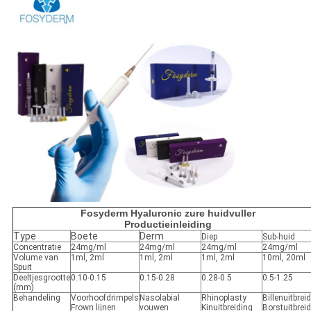
Fosyderm Hyaluronic zure huidvuller
Productieinleiding
Type
Boete
Derm
Diep
Sub-huid
Concentratie
24mg/ml
24mg/ml
24mg/ml
24mg/ml
Volume van
1ml, 2ml
1ml, 2ml
1ml, 2ml
10ml, 20ml
Spuit
Deeltjesgrootte
0.10-0.15
0.15-0.28
0.28-0.5
0.5-1.25
(mm)
Behandeling
Voorhoofdrimpels
Nasolabial
Rhinoplasty
Billenuitbrei
Frown lijnen
vouwen
Kinuitbreiding
Borstuitbrei