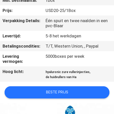
Min. bestelaantal:
1box
NEEM
CONTACT
Prijs:
USD20-25/1Box
MET
Verpakking Details:
Één spuit en twee naalden in een
pvc-Blaar
ONS
OP
Levertijd:
5-8 het werkdagen
Betalingscondities:
T/T, Western Union, , Paypal
NIEUWS
Levering
5000boxes per week
vermogen:
GEVALLEN
Hoog licht:
,
hyaluronic zure vullerinjecties
de huidvullers van Ha
VRAAG
BESTE PRIJS
EEN
OFFERTE