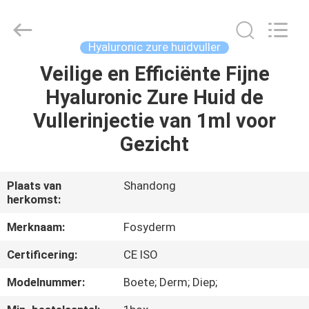
Fosychan
International
Trading
Co.,
Ltd..
Hyaluronic zure huidvuller
All
Rights
Veilige en Efficiënte Fijne
HUIS
Reserved.
Hyaluronic Zure Huid de
PRODUCTEN
Vullerinjectie van 1ml voor
Gezicht
OVER
ONS
Plaats van
Shandong
herkomst:
FABRIEKSTOCHT
Merknaam:
Fosyderm
Certificering:
CE ISO
KWALITEITSCONTROLE
Modelnummer:
Boete; Derm; Diep;