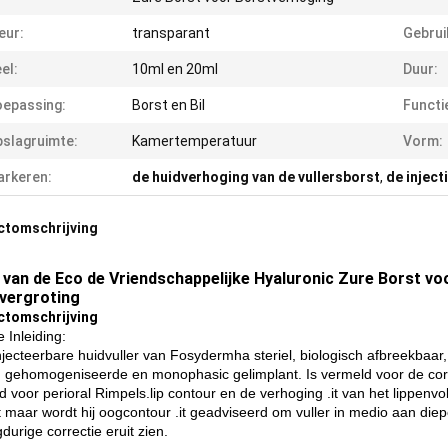
eur:
transparant
Gebrui
el:
10ml en 20ml
Duur:
epassing:
Borst en Bil
Functi
slagruimte:
Kamertemperatuur
Vorm:
rkeren:
de huidverhoging van de vullersborst
,
de inject
ctomschrijving
r van de Eco de Vriendschappelijke Hyaluronic Zure Borst voo
vergroting
ctomschrijving
e Inleiding:
njecteerbare huidvuller van Fosydermha steriel, biologisch afbreekbaar, 
i, gehomogeniseerde en monophasic gelimplant. Is vermeld voor de corr
d voor perioral Rimpels.lip contour en de verhoging .it van het lippen
t maar wordt hij oogcontour .it geadviseerd om vuller in medio aan diepe
durige correctie eruit zien.