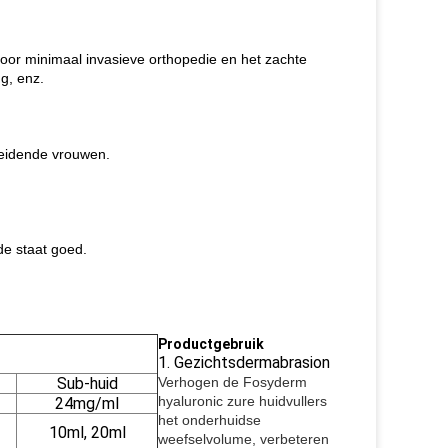
oor minimaal invasieve orthopedie en het zachte
ng, enz.
eidende vrouwen.
de staat goed.
Productgebruik
1. Gezichtsdermabrasion
Sub-huid
Verhogen de Fosyderm
hyaluronic zure huidvullers
24mg/ml
het onderhuidse
10ml, 20ml
weefselvolume, verbeteren