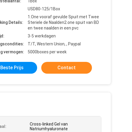
stelaantal:
1box
USD80-125/1Box
1.One vooraf gevulde Spuit met Twee
king Details:
Steriele de Naalden2.one spuit van BD
en twee naalden in een pvc
jd:
3-5 werkdagen
ngscondities:
T/T, Western Union, , Paypal
ng vermogen:
5000boxes per week
Beste Prijs
Contact
Cross-linked Gel van
aal:
Natriumhyaluronate