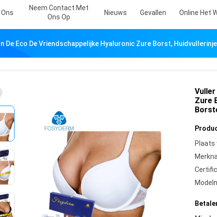
Neem Contact Met
 Ons
Nieuws
Gevallen
Online Het 
Ons Op
an De Eco De Vriendschappelijke Hyaluronic Zure Borst, Huidvullerin
Vuller
Zure B
Borst
Produc
Plaats
Merkn
Certifi
Model
Betale