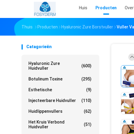
Huis
Producten
Over
Thuis
Producten
Hyaluronic Zure Borstvuller
Vuller V
Catagorieën
Hyaluronic Zure
(600)
Huidvuller
Botulinum Toxine
(295)
Esthetische
(9)
Injecteerbare Huidvuller
(110)
Huidlippenvullers
(62)
Het Kruis Verbond
(51)
Huidvuller