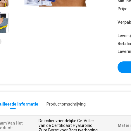
Min. be
Prijs:
Verpak
Leverti
Betali
Leveri
illeerde Informatie
Productomschrijving
De milieuvriendelijke Ce-Vuller
aam Van Het
van de Certificaat Hyaluronic
Materi
oduct:
Zure Borst voor Borstverhoging