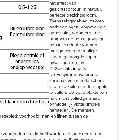
het effect van
0.5-1.25
gezichtscontour, miniatuur,
perfecte gezichtsdroom.
Toepassingsgebied: zakken
onder de ogen, oogweek die,
Billenuitbreiding
appelspier, verbeteren de
Borstuitbreiding
g
brug van de neus, gewijzigd
neusuiteinde de vormen;
mollige wangen; mollige
Diepe dermis of
lippen, gewijzigde lippen;
onderhuids
gewijzigde kin, enz.
ondiep weefsel
2.
Gezichtsrimpels
De Fosyderm hyaluronic
zure huidvuller in de schors
is om de kuilen en de rimpels
te vullen. De oppervlakte van
huid moet volledige staat,
 blaar en instructie in
onmiddellijk vlotte rimpels
herstellen. De mensen
gsgebied: voorhoofdlijnen en lijnen tussen de
nic zuur in dermis, de huid worden gecombineerd om
s verbeteren, gerenoveerd, de gezondheid van de