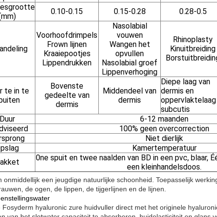
jesgrootte
0.10-0.15
0.15-0.28
0.28-0.5
(mm)
Nasolabial
Voorhoofdrimpels
vouwen
Rhinoplasty
Frown lijnen
Wangen het
andeling
Kinuitbreiding
Kraaiepootjes
opvullen
Borstuitbreidin
Lippendrukken
Nasolabial groef
Lippenverhoging
Diepe laag van
Bovenste
 te in te
Middendeel van
dermis en
gedeelte van
puiten
dermis
oppervlaktelaag
dermis
subcutis
Duur
6-12 maanden
dviseerd
100% geen overcorrection
rsprong
Niet dierlijk
pslag
Kamertemperatuur
0ne spuit en twee naalden van BD in een pvc, blaar, Één
akket
een kleinhandelsdoos.
 onmiddellijk een jeugdige natuurlijke schoonheid. Toepasselijk werkin
uwen, de ogen, de lippen, de tijgerlijnen en de lijnen.
nstellingswater
 Fosyderm hyaluronic zure huidvuller direct met het originele hyaluro
en van het slotwater capaciteit te absorberen, huidelasticiteit en glan