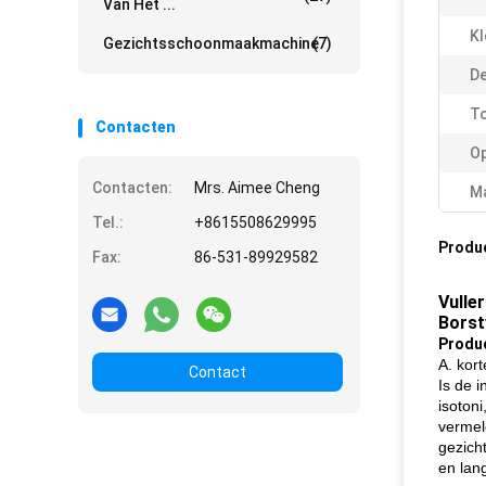
Van Het ...
Kl
Gezichtsschoonmaakmachine
(7)
De
To
Contacten
Op
Contacten:
Mrs. Aimee Cheng
Ma
Tel.:
+8615508629995
Produ
Fax:
86-531-89929582
Vulle
Borst
Produ
A. kort
Contact
Is de i
isoton
vermel
gezich
en lang