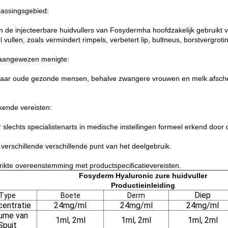
passingsgebied:
 de injecteerbare huidvullers van Fosydermha hoofdzakelijk gebruikt v
 vullen, zoals vermindert rimpels, verbetert lip, bultneus, borstvergroti
aangewezen menigte:
jaar oude gezonde mensen, behalve zwangere vrouwen en melk afsch
kende vereisten:
r slechts specialistenarts in medische instellingen formeel erkend door 
 verschillende verschillende punt van het deelgebruik.
strikte overeenstemming met productspecificatievereisten.
Fosyderm Hyaluronic zure huidvuller
Productieinleiding
Diep
Type
Boete
Derm
entratie
24mg/ml
24mg/ml
24mg/ml
ume van
1ml, 2ml
1ml, 2ml
1ml, 2ml
Spuit