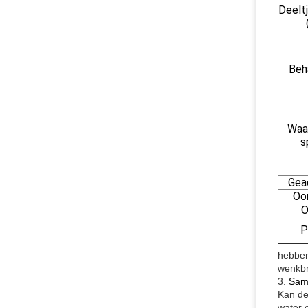
Deelt
Beh
Waar
s
Gea
Oo
O
P
hebben
wenkbra
3.
Same
Kan de
water 