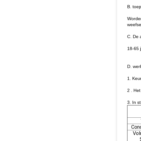
B. toe
Worden
weefsel
C. De 
18-65 
D. wer
1. Keu
2 . Het
3. In 
Conc
Vol