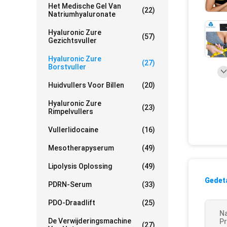
Het Medische Gel Van
(22)
Natriumhyaluronate
Hyaluronic Zure
(57)
Gezichtsvuller
Hyaluronic Zure
(27)
Borstvuller
Huidvullers Voor Billen
(20)
Hyaluronic Zure
(23)
Rimpelvullers
Vullerlidocaine
(16)
Mesotherapyserum
(49)
Lipolysis Oplossing
(49)
Gedeta
PDRN-Serum
(33)
PDO-Draadlift
(25)
N
De Verwijderingsmachine
Pr
(27)