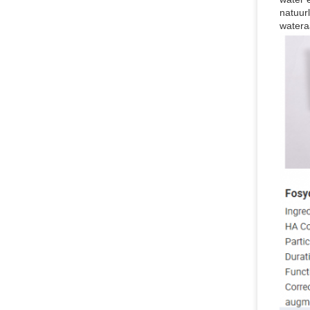
natuur
wateraa