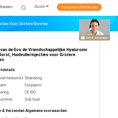
Dutch
Winkelen
Vraag een offerte aan
jecties Voor Grotere Borsten
 van de Eco de Vriendschappelijke Hyaluronic
orst, Huidvullerinjecties voor Grotere
en
tdetails:
 van herkomst:
Shandong
aam:
Fosyderm
cering:
CE ISO
nummer:
Sub-huid
n & Verzenden Algemene voorwaarden: