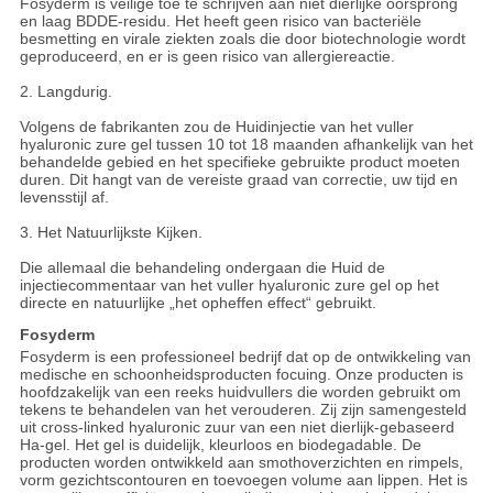
Fosyderm is veilige toe te schrijven aan niet dierlijke oorsprong
en laag BDDE-residu. Het heeft geen risico van bacteriële
besmetting en virale ziekten zoals die door biotechnologie wordt
geproduceerd, en er is geen risico van allergiereactie.
2. Langdurig.
Volgens de fabrikanten zou de Huidinjectie van het vuller
hyaluronic zure gel tussen 10 tot 18 maanden afhankelijk van het
behandelde gebied en het specifieke gebruikte product moeten
duren. Dit hangt van de vereiste graad van correctie, uw tijd en
levensstijl af.
3. Het Natuurlijkste Kijken.
Die allemaal die behandeling ondergaan die Huid de
injectiecommentaar van het vuller hyaluronic zure gel op het
directe en natuurlijke „het opheffen effect“ gebruikt.
Fosyderm
Fosyderm is een professioneel bedrijf dat op de ontwikkeling van
medische en schoonheidsproducten focuing. Onze producten is
hoofdzakelijk van een reeks huidvullers die worden gebruikt om
tekens te behandelen van het verouderen. Zij zijn samengesteld
uit cross-linked hyaluronic zuur van een niet dierlijk-gebaseerd
Ha-gel. Het gel is duidelijk, kleurloos en biodegadable. De
producten worden ontwikkeld aan smothoverzichten en rimpels,
vorm gezichtscontouren en toevoegen volume aan lippen. Het is