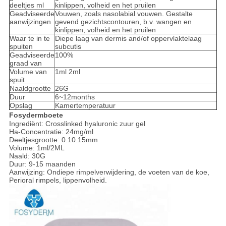
deeltjes ml
kinlippen, volheid en het pruilen
Geadviseerde
Vouwen, zoals nasolabial vouwen. Gestalte
aanwijzingen
gevend gezichtscontouren, b.v. wangen en
kinlippen, volheid en het pruilen
Waar te in te
Diepe laag van dermis and/of oppervlaktelaag
spuiten
subcutis
Geadviseerde
100%
graad van
Volume van
1ml 2ml
spuit
Naaldgrootte
26G
Duur
6~12months
Opslag
Kamertemperatuur
Fosydermboete
Ingrediënt: Crosslinked hyaluronic zuur gel
Ha-Concentratie: 24mg/ml
Deeltjesgrootte: 0.10.15mm
Volume: 1ml/2ML
Naald: 30G
Duur: 9-15 maanden
Aanwijzing: Ondiepe rimpelverwijdering, de voeten van de koe,
Perioral rimpels, lippenvolheid.