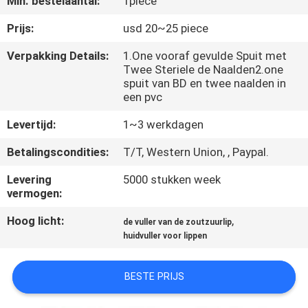
Min. bestelaantal:
1piece
NEEM
CONTACT
Prijs:
usd 20~25 piece
MET
Verpakking Details:
1.One vooraf gevulde Spuit met
Twee Steriele de Naalden2.one
ONS
spuit van BD en twee naalden in
OP
een pvc
Levertijd:
1~3 werkdagen
NIEUWS
Betalingscondities:
T/T, Western Union, , Paypal.
Levering
5000 stukken week
GEVALLEN
vermogen:
Hoog licht:
,
de vuller van de zoutzuurlip
VRAAG
huidvuller voor lippen
EEN
OFFERTE
BESTE PRIJS