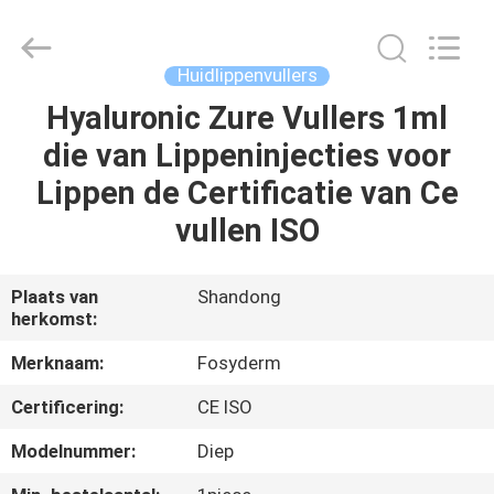
Fosychan
International
Trading
Co.,
Ltd..
Huidlippenvullers
All
Rights
Hyaluronic Zure Vullers 1ml
HUIS
Reserved.
die van Lippeninjecties voor
PRODUCTEN
Lippen de Certificatie van Ce
vullen ISO
OVER
ONS
Plaats van
Shandong
herkomst:
FABRIEKSTOCHT
Merknaam:
Fosyderm
Certificering:
CE ISO
KWALITEITSCONTROLE
Modelnummer:
Diep