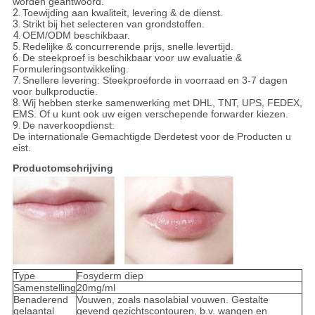
worden geantwoord.
2.
Toewijding aan kwaliteit, levering & de dienst.
3.
Strikt bij het selecteren van grondstoffen.
4.
OEM/ODM beschikbaar.
5.
Redelijke & concurrerende prijs, snelle levertijd.
6.
De steekproef is beschikbaar voor uw evaluatie &
Formuleringsontwikkeling.
7.
Snellere levering: Steekproeforde in voorraad en 3-7 dagen
voor bulkproductie.
8.
Wij hebben sterke samenwerking met DHL, TNT, UPS, FEDEX,
EMS. Of u kunt ook uw eigen verschepende forwarder kiezen.
9.
De naverkoopdienst:
De internationale Gemachtigde Derdetest voor de Producten u
eist.
Productomschrijving
Type
Fosyderm diep
Samenstelling
20mg/ml
Benaderend
Vouwen, zoals nasolabial vouwen. Gestalte
gelaantal
gevend gezichtscontouren, b.v. wangen en