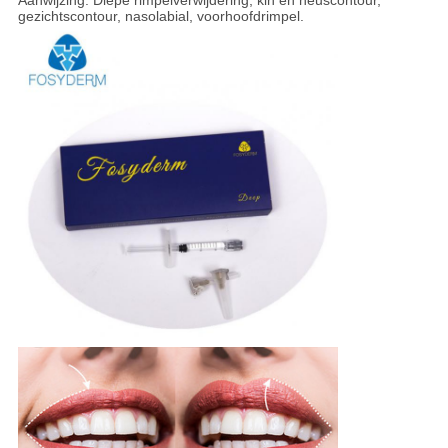
Aanwijzing: Diepe rimpelverwijdering, kin en neuscontour,
gezichtscontour, nasolabial, voorhoofdrimpel.