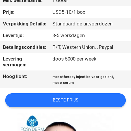
Min. bestelaantal:
1 doos
NEEM
CONTACT
Prijs:
USD5-10/1 box
MET
Verpakking Details:
Standaard de uitvoerdozen
ONS
Levertijd:
3-5 werkdagen
OP
Betalingscondities:
T/T, Western Union, , Paypal
Levering
doos 5000 per week
NIEUWS
vermogen:
Hoog licht:
,
mesotherapy injecties voor gezicht
GEVALLEN
meso serum
VRAAG
BESTE PRIJS
EEN
OFFERTE