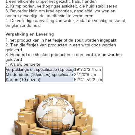
1 een efficiënte rimpel het gezicht, hals, handen
2. Krimp poriën, verhogingselasticiteit, die huid stabiliseren
3. Bevorder klein om kraaiepootjes, nasolabial vouwen en
andere gevoelige delen effectief te verbeteren
4. De volledige aanvulling van water, zodat de vochtig en zacht,
en glanzende huid
Verpakking en Levering
1.
het product kan in het flesje of de spuit worden ingepakt
2.
Tien die flesjes van producten in een witte doos worden
geleverd.
3.
Honderd die stukken producten in een hard karton worden
geleverd
4.
Als uw behoefte
Verpakkings uit specificatie (1piece)
19*7.3*2.4 cm
Middendoos (10pieces) specificatie
24*20*8 cm
Karton (10 dozen)
52*41.5*22 cm