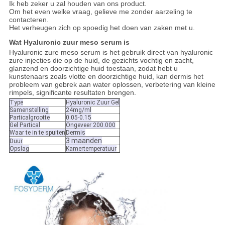
Ik heb zeker u zal houden van ons product.
Om het even welke vraag, gelieve me zonder aarzeling te
contacteren.
Het verheugen zich op spoedig het doen van zaken met u.
Wat Hyaluronic zuur meso serum is
Hyaluronic zure meso serum is het gebruik direct van hyaluronic
zure injecties die op de huid, de gezichts vochtig en zacht,
glanzend en doorzichtige huid toestaan, zodat hebt u
kunstenaars zoals vlotte en doorzichtige huid, kan dermis het
probleem van gebrek aan water oplossen, verbetering van kleine
rimpels, significante resultaten brengen.
Type
Hyaluronic Zuur Gel
Samenstelling
24mg/ml
Particalgrootte
0.05-0.15
Gel Partical
Ongeveer 200.000
Waar te in te spuiten
Dermis
3 maanden
Duur
Opslag
Kamertemperatuur