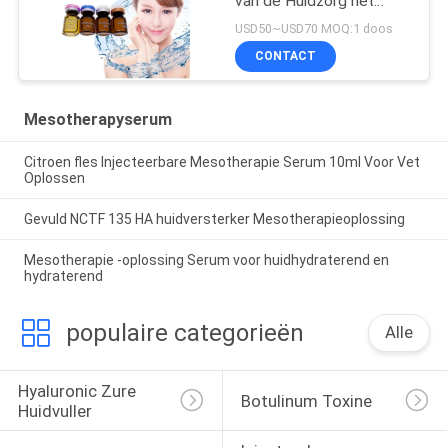
van de Huidzorg het
Bevochtigen witten
USD50~USD70 MOQ:1 doos
CONTACT
Mesotherapyserum
Citroen fles Injecteerbare Mesotherapie Serum 10ml Voor Vet
Oplossen
Gevuld NCTF 135 HA huidversterker Mesotherapieoplossing
Mesotherapie -oplossing Serum voor huidhydraterend en
hydraterend
populaire categorieën
Alle
Hyaluronic Zure 
Botulinum Toxine
Huidvuller