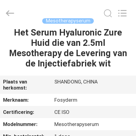
Fosychan
International
Trading
Co.,
Ltd..
Mesotherapyserum
All
Rights
Het Serum Hyaluronic Zure
HUIS
Reserved.
Huid die van 2.5ml
PRODUCTEN
Mesotherapy de Levering van
de Injectiefabriek wit
OVER
ONS
Plaats van
SHANDONG, CHINA
herkomst:
FABRIEKSTOCHT
Merknaam:
Fosyderm
Certificering:
CE ISO
KWALITEITSCONTROLE
Modelnummer:
Mesotherapyserum