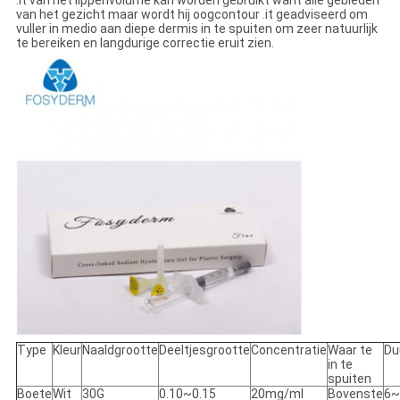
.it van het lippenvolume kan worden gebruikt want alle gebieden
van het gezicht maar wordt hij oogcontour .it geadviseerd om
vuller in medio aan diepe dermis in te spuiten om zeer natuurlijk
te bereiken en langdurige correctie eruit zien.
Type
Kleur
Naaldgrootte
Deeltjesgrootte
Concentratie
Waar te
Du
in te
spuiten
Boete
Wit
30G
0.10~0.15
20mg/ml
Bovenste
6~