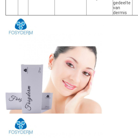
gedeelte
van
dermis