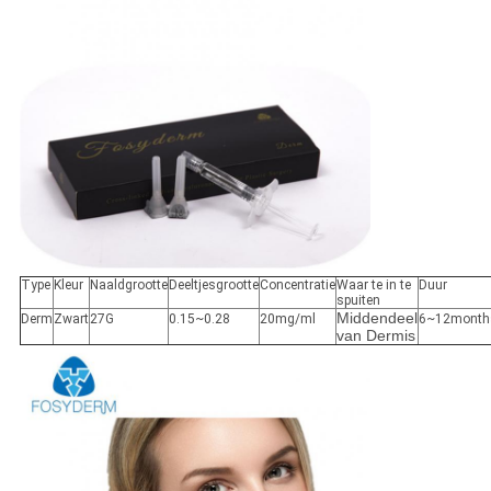
Type
Kleur
Naaldgrootte
Deeltjesgrootte
Concentratie
Waar te in te
Duur
spuiten
Middendeel
Derm
Zwart
27G
0.15~0.28
20mg/ml
6~12month
van Dermis