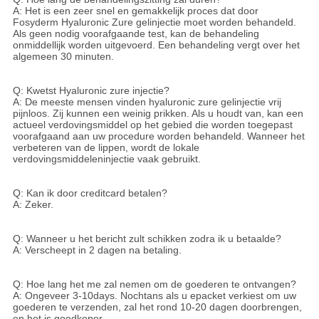
A: Het is een zeer snel en gemakkelijk proces dat door
Fosyderm Hyaluronic Zure gelinjectie moet worden behandeld.
Als geen nodig voorafgaande test, kan de behandeling
onmiddellijk worden uitgevoerd. Een behandeling vergt over het
algemeen 30 minuten.
Q: Kwetst Hyaluronic zure injectie?
A: De meeste mensen vinden hyaluronic zure gelinjectie vrij
pijnloos. Zij kunnen een weinig prikken. Als u houdt van, kan een
actueel verdovingsmiddel op het gebied die worden toegepast
voorafgaand aan uw procedure worden behandeld. Wanneer het
verbeteren van de lippen, wordt de lokale
verdovingsmiddeleninjectie vaak gebruikt.
Q: Kan ik door creditcard betalen?
A: Zeker.
Q: Wanneer u het bericht zult schikken zodra ik u betaalde?
A: Verscheept in 2 dagen na betaling.
Q: Hoe lang het me zal nemen om de goederen te ontvangen?
A: Ongeveer 3-10days. Nochtans als u epacket verkiest om uw
goederen te verzenden, zal het rond 10-20 dagen doorbrengen,
en het is goedkoper.