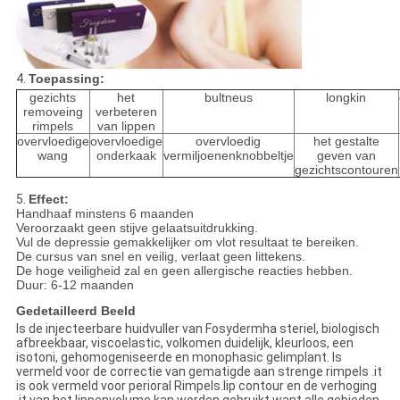
4.
Toepassing:
gezichts
het
bultneus
longkin
removeing
verbeteren
rimpels
van lippen
overvloedige
overvloedige
overvloedig
het gestalte
wang
onderkaak
vermiljoenenknobbeltje
geven van
gezichtscontouren
5.
Effect:
Handhaaf minstens 6 maanden
Veroorzaakt geen stijve gelaatsuitdrukking.
Vul de depressie gemakkelijker om vlot resultaat te bereiken.
De cursus van snel en veilig, verlaat geen littekens.
De hoge veiligheid zal en geen allergische reacties hebben.
Duur: 6-12 maanden
Gedetailleerd Beeld
Is de injecteerbare huidvuller van Fosydermha steriel, biologisch
afbreekbaar, viscoelastic, volkomen duidelijk, kleurloos, een
isotoni, gehomogeniseerde en monophasic gelimplant. Is
vermeld voor de correctie van gematigde aan strenge rimpels .it
is ook vermeld voor perioral Rimpels.lip contour en de verhoging