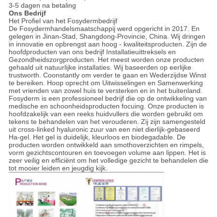
3-5 dagen na betaling
Ons Bedrijf
Het Profiel van het Fosydermbedrijf
De Fosydermhandelsmaatschappij werd opgericht in 2017. En
gelegen in Jinan-Stad, Shangdong-Provincie, China. Wij dringen
in innovatie en opbrengst aan hoog - kwaliteitsproducten. Zijn de
hoofdproducten van ons bedrijf Installatieuittreksels en
Gezondheidszorgproducten. Het meest worden onze producten
gehaald uit natuurlijke installaties. Wij baseerden op eerlijke
trustworth. Coonstantly om verder te gaan en Wederzijdse Winst
te bereiken. Hoop oprecht om Uitwisselingen en Samenwerking
met vrienden van zowel huis te versterken en in het buitenland.
Fosyderm is een professioneel bedrijf die op de ontwikkeling van
medische en schoonheidsproducten focuing. Onze producten is
hoofdzakelijk van een reeks huidvullers die worden gebruikt om
tekens te behandelen van het verouderen. Zij zijn samengesteld
uit cross-linked hyaluronic zuur van een niet dierlijk-gebaseerd
Ha-gel. Het gel is duidelijk, kleurloos en biodegadable. De
producten worden ontwikkeld aan smothoverzichten en rimpels,
vorm gezichtscontouren en toevoegen volume aan lippen. Het is
zeer veilig en efficiënt om het volledige gezicht te behandelen die
tot mooier leiden en jeugdig kijk.