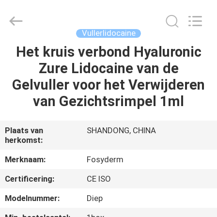
Fosychan
International
Trading
Co.,
Ltd..
Vullerlidocaine
All
Rights
Het kruis verbond Hyaluronic
HUIS
Reserved.
Zure Lidocaine van de
PRODUCTEN
Gelvuller voor het Verwijderen
van Gezichtsrimpel 1ml
OVER
ONS
Plaats van
SHANDONG, CHINA
herkomst:
FABRIEKSTOCHT
Merknaam:
Fosyderm
Certificering:
CE ISO
KWALITEITSCONTROLE
Modelnummer:
Diep