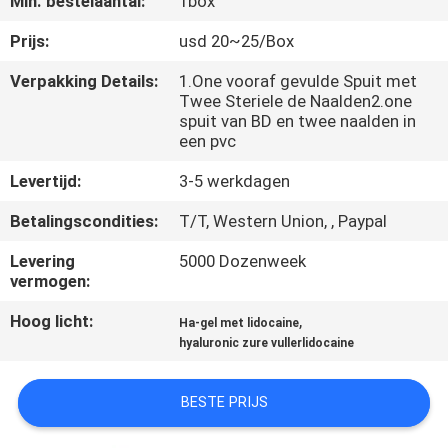
Min. bestelaantal:
1box
NEEM
CONTACT
Prijs:
usd 20~25/Box
MET
Verpakking Details:
1.One vooraf gevulde Spuit met
Twee Steriele de Naalden2.one
ONS
spuit van BD en twee naalden in
OP
een pvc
Levertijd:
3-5 werkdagen
NIEUWS
Betalingscondities:
T/T, Western Union, , Paypal
Levering
5000 Dozenweek
GEVALLEN
vermogen:
Hoog licht:
,
Ha-gel met lidocaine
VRAAG
hyaluronic zure vullerlidocaine
EEN
OFFERTE
BESTE PRIJS