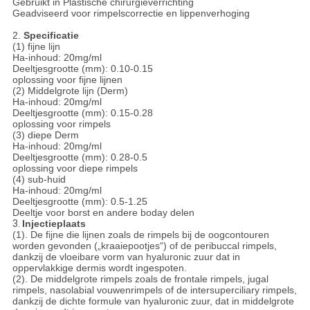
Gebruikt in Plastische chirurgieverrichting
Geadviseerd voor rimpelscorrectie en lippenverhoging
2.
Specificatie
(1) fijne lijn
Ha-inhoud: 20mg/ml
Deeltjesgrootte (mm): 0.10-0.15
oplossing voor fijne lijnen
(2) Middelgrote lijn (Derm)
Ha-inhoud: 20mg/ml
Deeltjesgrootte (mm): 0.15-0.28
oplossing voor rimpels
(3) diepe Derm
Ha-inhoud: 20mg/ml
Deeltjesgrootte (mm): 0.28-0.5
oplossing voor diepe rimpels
(4) sub-huid
Ha-inhoud: 20mg/ml
Deeltjesgrootte (mm): 0.5-1.25
Deeltje voor borst en andere boday delen
3.
Injectieplaats
(1). De fijne die lijnen zoals de rimpels bij de oogcontouren
worden gevonden („kraaiepootjes“) of de peribuccal rimpels,
dankzij de vloeibare vorm van hyaluronic zuur dat in
oppervlakkige dermis wordt ingespoten.
(2). De middelgrote rimpels zoals de frontale rimpels, jugal
rimpels, nasolabial vouwenrimpels of de intersuperciliary rimpels,
dankzij de dichte formule van hyaluronic zuur, dat in middelgrote