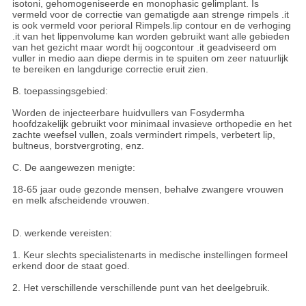
isotoni, gehomogeniseerde en monophasic gelimplant. Is
vermeld voor de correctie van gematigde aan strenge rimpels .it
is ook vermeld voor perioral Rimpels.lip contour en de verhoging
.it van het lippenvolume kan worden gebruikt want alle gebieden
van het gezicht maar wordt hij oogcontour .it geadviseerd om
vuller in medio aan diepe dermis in te spuiten om zeer natuurlijk
te bereiken en langdurige correctie eruit zien.
B. toepassingsgebied:
Worden de injecteerbare huidvullers van Fosydermha
hoofdzakelijk gebruikt voor minimaal invasieve orthopedie en het
zachte weefsel vullen, zoals vermindert rimpels, verbetert lip,
bultneus, borstvergroting, enz.
C. De aangewezen menigte:
18-65 jaar oude gezonde mensen, behalve zwangere vrouwen
en melk afscheidende vrouwen.
D. werkende vereisten:
1. Keur slechts specialistenarts in medische instellingen formeel
erkend door de staat goed.
2. Het verschillende verschillende punt van het deelgebruik.