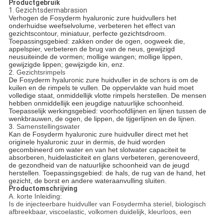
Productgebruik
1. Gezichtsdermabrasion
Verhogen de Fosyderm hyaluronic zure huidvullers het
onderhuidse weefselvolume, verbeteren het effect van
gezichtscontour, miniatuur, perfecte gezichtsdroom.
Toepassingsgebied: zakken onder de ogen, oogweek die,
appelspier, verbeteren de brug van de neus, gewijzigd
neusuiteinde de vormen; mollige wangen; mollige lippen,
gewijzigde lippen; gewijzigde kin, enz.
2.
Gezichtsrimpels
De Fosyderm hyaluronic zure huidvuller in de schors is om de
kuilen en de rimpels te vullen. De oppervlakte van huid moet
volledige staat, onmiddellijk vlotte rimpels herstellen. De mensen
hebben onmiddellijk een jeugdige natuurlijke schoonheid.
Toepasselijk werkingsgebied: voorhoofdlijnen en lijnen tussen de
wenkbrauwen, de ogen, de lippen, de tijgerlijnen en de lijnen.
3.
Samenstellingswater
Kan de Fosyderm hyaluronic zure huidvuller direct met het
originele hyaluronic zuur in dermis, de huid worden
gecombineerd om water en van het slotwater capaciteit te
absorberen, huidelasticiteit en glans verbeteren, gerenoveerd,
de gezondheid van de natuurlijke schoonheid van de jeugd
herstellen. Toepassingsgebied: de hals, de rug van de hand, het
gezicht, de borst en andere wateraanvulling sluiten.
Productomschrijving
A. korte Inleiding:
Is de injecteerbare huidvuller van Fosydermha steriel, biologisch
afbreekbaar, viscoelastic, volkomen duidelijk, kleurloos, een