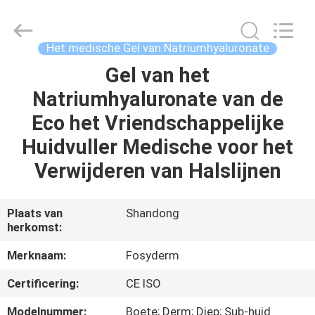
Fosychan
International
Trading
Co.,
Ltd..
Het medische Gel van Natriumhyaluronate
All
Rights
Gel van het
HUIS
Reserved.
Natriumhyaluronate van de
PRODUCTEN
Eco het Vriendschappelijke
Huidvuller Medische voor het
OVER
Verwijderen van Halslijnen
ONS
Plaats van
Shandong
herkomst:
FABRIEKSTOCHT
Merknaam:
Fosyderm
KWALITEITSCONTROLE
Certificering:
CE ISO
Modelnummer:
Boete; Derm; Diep; Sub-huid