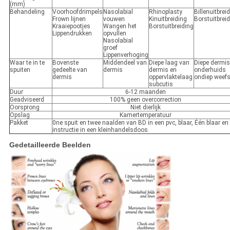
(mm)
Behandeling
Voorhoofdrimpels
Nasolabial
Rhinoplasty
Billenuitbrei
Frown lijnen
vouwen
Kinuitbreiding
Borstuitbrei
Kraaiepootjes
Wangen het
Borstuitbreiding
Lippendrukken
opvullen
Nasolabial
groef
Lippenverhoging
Waar te in te
Bovenste
Middendeel van
Diepe laag van
Diepe dermis
spuiten
gedeelte van
dermis
dermis en
onderhuids
dermis
oppervlaktelaag
ondiep weefs
subcutis
Duur
6-12 maanden
Geadviseerd
100% geen overcorrection
Oorsprong
Niet dierlijk
Opslag
Kamertemperatuur
Pakket
0ne spuit en twee naalden van BD in een pvc, blaar, Één blaar en
instructie in een kleinhandelsdoos.
Gedetailleerde Beelden