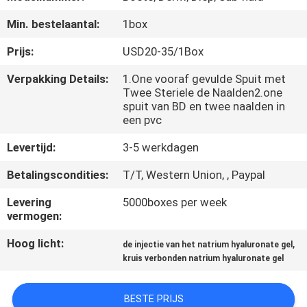
NEEM
Min. bestelaantal:
1box
CONTACT
MET
Prijs:
USD20-35/1Box
ONS
Verpakking Details:
1.One vooraf gevulde Spuit met
Twee Steriele de Naalden2.one
OP
spuit van BD en twee naalden in
een pvc
NIEUWS
Levertijd:
3-5 werkdagen
Betalingscondities:
T/T, Western Union, , Paypal
GEVALLEN
Levering
5000boxes per week
vermogen:
VRAAG
Hoog licht:
,
de injectie van het natrium hyaluronate gel
EEN
kruis verbonden natrium hyaluronate gel
OFFERTE
BESTE PRIJS