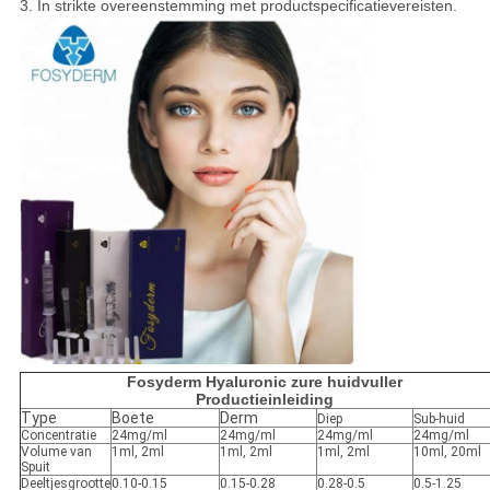
3. In strikte overeenstemming met productspecificatievereisten.
Fosyderm Hyaluronic zure huidvuller
Productieinleiding
Type
Boete
Derm
Diep
Sub-huid
Concentratie
24mg/ml
24mg/ml
24mg/ml
24mg/ml
Volume van
1ml, 2ml
1ml, 2ml
1ml, 2ml
10ml, 20ml
Spuit
Deeltjesgrootte
0.10-0.15
0.15-0.28
0.28-0.5
0.5-1.25