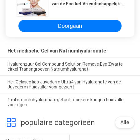
van de Eco het Vriendschappelijke
Huidvuller Medische voor het
Verwijderen van Halslijnen
Doorgaan
Het medische Gel van Natriumhyaluronate
Hyaluronzuur Gel Compound Solution Remove Eye Zwarte
cirkel Tranengroeven Natriumhyaluranat
Het Gelinjecties Juvederm Ultra4 van Hyaluronate van de
Juvederm Huidvuller voor gezicht
1 ml natriumhyaluronaatgel anti-donkere kringen huidvuller
voor ogen
populaire categorieën
Alle