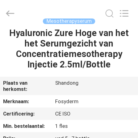
Fosychan
International
Trading
Co.,
Ltd..
Mesotherapyserum
All
Rights
Hyaluronic Zure Hoge van het
HUIS
Reserved.
het Serumgezicht van
PRODUCTEN
Concentratiemesotherapy
Injectie 2.5ml/Bottle
OVER
ONS
Plaats van
Shandong
herkomst:
FABRIEKSTOCHT
Merknaam:
Fosyderm
Certificering:
CE ISO
KWALITEITSCONTROLE
Min. bestelaantal:
1 fles