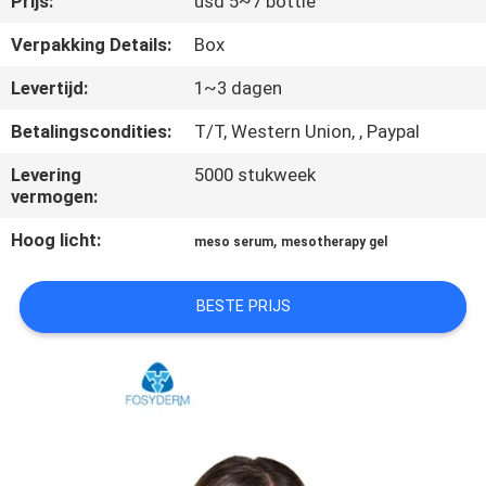
Prijs:
usd 5~7 bottle
NEEM
CONTACT
Verpakking Details:
Box
MET
Levertijd:
1~3 dagen
ONS
Betalingscondities:
T/T, Western Union, , Paypal
OP
Levering
5000 stukweek
vermogen:
NIEUWS
Hoog licht:
,
meso serum
mesotherapy gel
GEVALLEN
BESTE PRIJS
VRAAG
EEN
OFFERTE