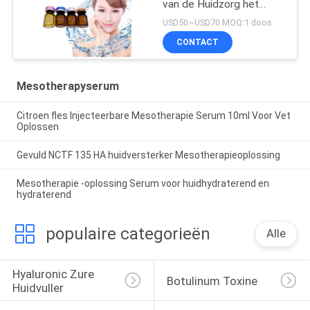
van de Huidzorg het
Bevochtigen witten
USD50~USD70 MOQ:1 doos
CONTACT
Mesotherapyserum
Citroen fles Injecteerbare Mesotherapie Serum 10ml Voor Vet
Oplossen
Gevuld NCTF 135 HA huidversterker Mesotherapieoplossing
Mesotherapie -oplossing Serum voor huidhydraterend en
hydraterend
populaire categorieën
Alle
Hyaluronic Zure 
Botulinum Toxine
Huidvuller