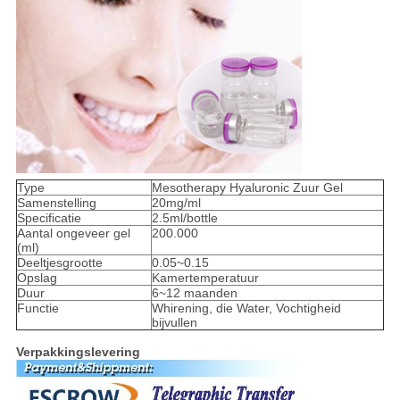
Type
Mesotherapy Hyaluronic Zuur Gel
Samenstelling
20mg/ml
Specificatie
2.5ml/bottle
Aantal ongeveer gel
200.000
(ml)
Deeltjesgrootte
0.05~0.15
Opslag
Kamertemperatuur
Duur
6~12 maanden
Functie
Whirening, die Water, Vochtigheid
bijvullen
Verpakkingslevering