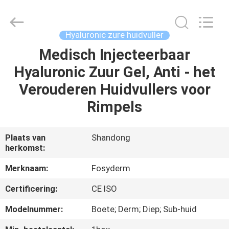
Fosychan
International
Trading
Co.,
Ltd..
Hyaluronic zure huidvuller
All
Rights
Medisch Injecteerbaar
HUIS
Reserved.
Hyaluronic Zuur Gel, Anti - het
PRODUCTEN
Verouderen Huidvullers voor
Rimpels
OVER
ONS
Plaats van
Shandong
herkomst:
FABRIEKSTOCHT
Merknaam:
Fosyderm
Certificering:
CE ISO
KWALITEITSCONTROLE
Modelnummer:
Boete; Derm; Diep; Sub-huid