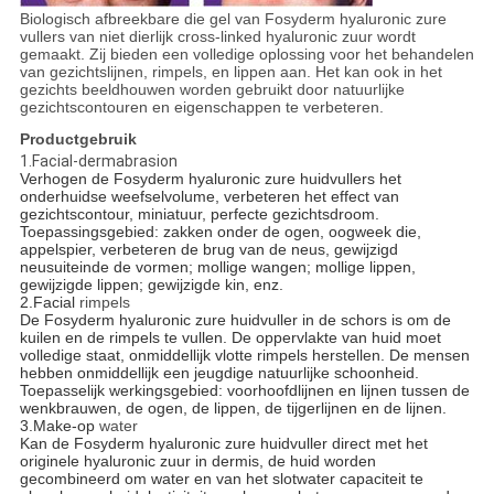
Biologisch afbreekbare die gel van Fosyderm hyaluronic zure
vullers van niet dierlijk cross-linked hyaluronic zuur wordt
gemaakt. Zij bieden een volledige oplossing voor het behandelen
van gezichtslijnen, rimpels, en lippen aan. Het kan ook in het
gezichts beeldhouwen worden gebruikt door natuurlijke
gezichtscontouren en eigenschappen te verbeteren.
Productgebruik
1.Facial-dermabrasion
Verhogen de Fosyderm hyaluronic zure huidvullers het
onderhuidse weefselvolume, verbeteren het effect van
gezichtscontour, miniatuur, perfecte gezichtsdroom.
Toepassingsgebied: zakken onder de ogen, oogweek die,
appelspier, verbeteren de brug van de neus, gewijzigd
neusuiteinde de vormen; mollige wangen; mollige lippen,
gewijzigde lippen; gewijzigde kin, enz.
2.Facial
rimpels
De Fosyderm hyaluronic zure huidvuller in de schors is om de
kuilen en de rimpels te vullen. De oppervlakte van huid moet
volledige staat, onmiddellijk vlotte rimpels herstellen. De mensen
hebben onmiddellijk een jeugdige natuurlijke schoonheid.
Toepasselijk werkingsgebied: voorhoofdlijnen en lijnen tussen de
wenkbrauwen, de ogen, de lippen, de tijgerlijnen en de lijnen.
3.Make-op
water
Kan de Fosyderm hyaluronic zure huidvuller direct met het
originele hyaluronic zuur in dermis, de huid worden
gecombineerd om water en van het slotwater capaciteit te