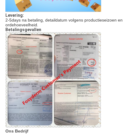
Levering:
2-5days na betaling, detaildatum volgens productieseizoen en
ordehoeveelheid.
Betalingsgevallen
Ons Bedrijf