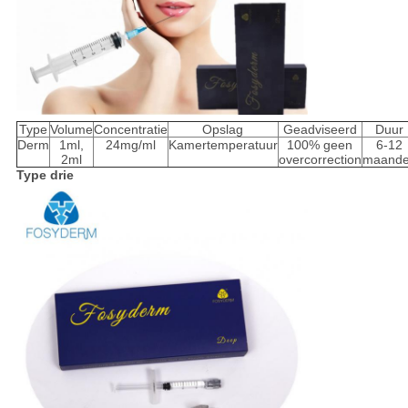
Type
Volume
Concentratie
Opslag
Geadviseerd
Duur
Derm
1ml,
24mg/ml
Kamertemperatuur
100% geen
6-12
2ml
overcorrection
maand
Type drie