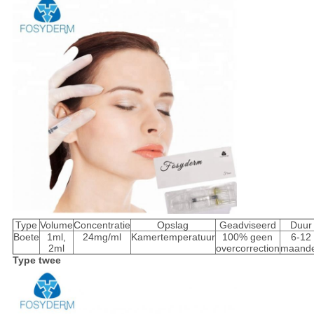
Type
Volume
Concentratie
Opslag
Geadviseerd
Duur
Boete
1ml,
24mg/ml
Kamertemperatuur
100% geen
6-12
2ml
overcorrection
maand
Type twee