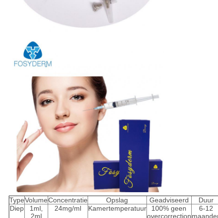
Type
Volume
Concentratie
Opslag
Geadviseerd
Duur
Diep
1ml,
24mg/ml
Kamertemperatuur
100% geen
6-12
2ml
overcorrection
maande