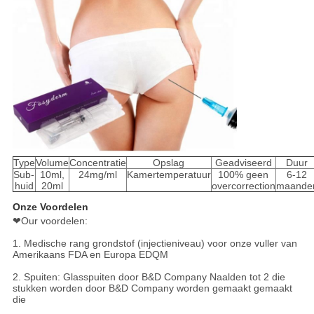
Type
Volume
Concentratie
Opslag
Geadviseerd
Duur
Sub-
10ml,
24mg/ml
Kamertemperatuur
100% geen
6-12
huid
20ml
overcorrection
maande
Onze Voordelen
❤Our voordelen:
1. Medische rang grondstof (injectieniveau) voor onze vuller van
Amerikaans FDA en Europa EDQM
2. Spuiten: Glasspuiten door B&D Company Naalden tot 2 die
stukken worden door B&D Company worden gemaakt gemaakt
die