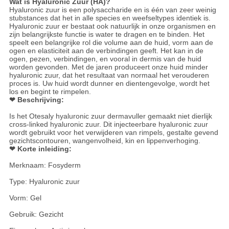
Wat is Hyaluronic Zuur (HA)?
Hyaluronic zuur is een polysaccharide en is één van zeer weinig
stubstances dat het in alle species en weefseltypes identiek is.
Hyaluronic zuur er bestaat ook natuurlijk in onze organismen en
zijn belangrijkste functie is water te dragen en te binden. Het
speelt een belangrijke rol die volume aan de huid, vorm aan de
ogen en elasticiteit aan de verbindingen geeft. Het kan in de
ogen, pezen, verbindingen, en vooral in dermis van de huid
worden gevonden. Met de jaren produceert onze huid minder
hyaluronic zuur, dat het resultaat van normaal het verouderen
proces is. Uw huid wordt dunner en dientengevolge, wordt het
los en begint te rimpelen.
❤ Beschrijving:
Is het Otesaly hyaluronic zuur dermavuller gemaakt niet dierlijk
cross-linked hyaluronic zuur. Dit injecteerbare hyaluronic zuur
wordt gebruikt voor het verwijderen van rimpels, gestalte gevend
gezichtscontouren, wangenvolheid, kin en lippenverhoging.
❤ Korte inleiding:
Merknaam: Fosyderm
Type: Hyaluronic zuur
Vorm: Gel
Gebruik: Gezicht