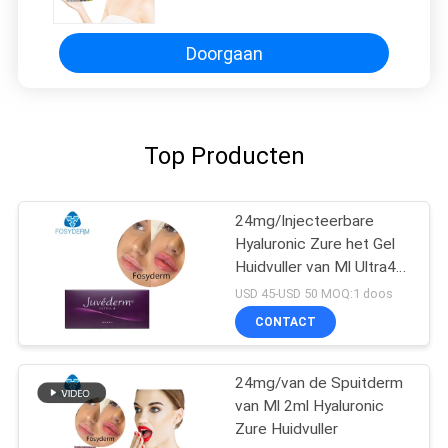
Doorgaan
Top Producten
24mg/Injecteerbare
Hyaluronic Zure het Gel
Huidvuller van Ml Ultra4
voor Lippen 2*1ml
USD 45-USD 50 MOQ:1 doos
CONTACT
24mg/van de Spuitderm
van Ml 2ml Hyaluronic
Zure Huidvuller