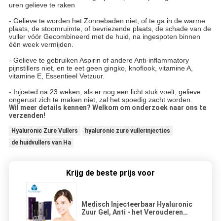
uren gelieve te raken
-
Gelieve te worden het Zonnebaden niet, of te ga in de warme
plaats, de stoomruimte, of bevriezende plaats, de schade van de
vuller vóór Gecombineerd met de huid, na ingespoten binnen
één week vermijden.
-
Gelieve te gebruiken Aspirin of andere Anti-inflammatory
pijnstillers niet, en te eet geen gingko, knoflook, vitamine A,
vitamine E, Essentieel Vetzuur.
-
Injceted na 23 weken, als er nog een licht stuk voelt, gelieve
ongerust zich te maken niet, zal het spoedig zacht worden.
Wil meer details kennen? Welkom om onderzoek naar ons te
verzenden!
Hyaluronic Zure Vullers
hyaluronic zure vullerinjecties
de huidvullers van Ha
Krijg de beste prijs voor
Medisch Injecteerbaar Hyaluronic
Zuur Gel, Anti - het Verouderen
Huidvullers voor Rimpels