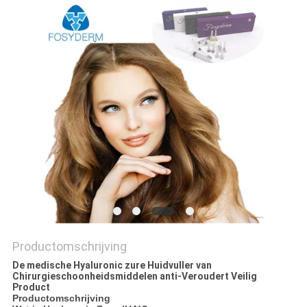
SHOPPING
ONLINE
SITEMAP
PRIVACY
POLICY
Productomschrijving
De medische Hyaluronic zure Huidvuller van
Chirurgieschoonheidsmiddelen anti-Veroudert Veilig
Product
Productomschrijving