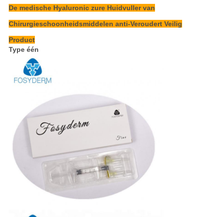
De medische Hyaluronic zure Huidvuller van
Chirurgieschoonheidsmiddelen anti-Veroudert Veilig
Product
Type één