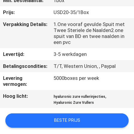
Min. bestelaantal:
1box
NEEM
CONTACT
Prijs:
USD20-35/1Box
MET
Verpakking Details:
1.One vooraf gevulde Spuit met
Twee Steriele de Naalden2.one
ONS
spuit van BD en twee naalden in
OP
een pvc
Levertijd:
3-5 werkdagen
NIEUWS
Betalingscondities:
T/T, Western Union, , Paypal
Levering
5000boxes per week
GEVALLEN
vermogen:
Hoog licht:
,
hyaluronic zure vullerinjecties
VRAAG
Hyaluronic Zure Vullers
EEN
OFFERTE
BESTE PRIJS