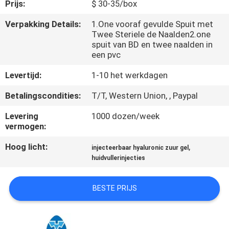
NEEM
Prijs:
$ 30-35/box
CONTACT
Verpakking Details:
1.One vooraf gevulde Spuit met
Twee Steriele de Naalden2.one
MET
spuit van BD en twee naalden in
ONS
een pvc
OP
Levertijd:
1-10 het werkdagen
Betalingscondities:
T/T, Western Union, , Paypal
NIEUWS
Levering
1000 dozen/week
vermogen:
GEVALLEN
Hoog licht:
,
injecteerbaar hyaluronic zuur gel
huidvullerinjecties
VRAAG
EEN
BESTE PRIJS
OFFERTE