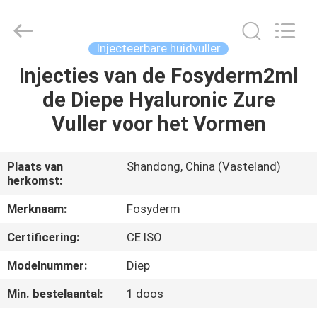
Fosychan
International
Trading
Co.,
Ltd..
Injecteerbare huidvuller
All
Rights
Injecties van de Fosyderm2ml
HUIS
Reserved.
de Diepe Hyaluronic Zure
PRODUCTEN
Vuller voor het Vormen
OVER
Plaats van
Shandong, China (Vasteland)
herkomst:
ONS
Merknaam:
Fosyderm
FABRIEKSTOCHT
Certificering:
CE ISO
Modelnummer:
Diep
KWALITEITSCONTROLE
Min. bestelaantal:
1 doos