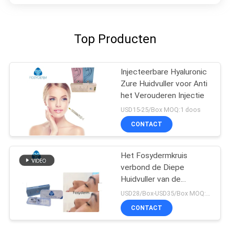
Top Producten
Injecteerbare Hyaluronic
Zure Huidvuller voor Anti
het Verouderen Injectie
USD15-25/Box MOQ:1 doos
CONTACT
Het Fosydermkruis
verbond de Diepe
Huidvuller van de
Lijnvuller 2ml omhoog
USD28/Box-USD35/Box MOQ:1 DOOS
voor Neus
CONTACT