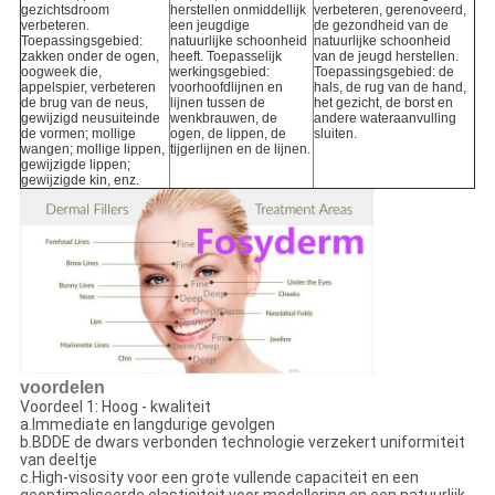
gezichtsdroom
herstellen onmiddellijk
verbeteren, gerenoveerd,
verbeteren.
een jeugdige
de gezondheid van de
Toepassingsgebied:
natuurlijke schoonheid
natuurlijke schoonheid
zakken onder de ogen,
heeft. Toepasselijk
van de jeugd herstellen.
oogweek die,
werkingsgebied:
Toepassingsgebied: de
appelspier, verbeteren
voorhoofdlijnen en
hals, de rug van de hand,
de brug van de neus,
lijnen tussen de
het gezicht, de borst en
gewijzigd neusuiteinde
wenkbrauwen, de
andere wateraanvulling
de vormen; mollige
ogen, de lippen, de
sluiten.
wangen; mollige lippen,
tijgerlijnen en de lijnen.
gewijzigde lippen;
gewijzigde kin, enz.
voordelen
Voordeel 1: Hoog - kwaliteit
a.Immediate en langdurige gevolgen
b.BDDE de dwars verbonden technologie verzekert uniformiteit
van deeltje
c.High-visosity voor een grote vullende capaciteit en een
geoptimaliseerde elasticiteit voor modellering en een natuurlijk