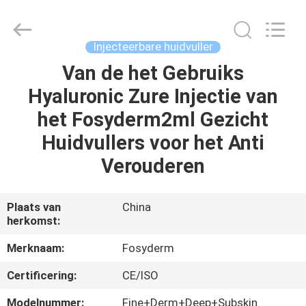
Fosychan
International
Trading
Co.,
Ltd..
Injecteerbare huidvuller
All
Rights
Van de het Gebruiks
HUIS
Reserved.
Hyaluronic Zure Injectie van
PRODUCTEN
het Fosyderm2ml Gezicht
Huidvullers voor het Anti
OVER
Verouderen
ONS
Plaats van
China
herkomst:
FABRIEKSTOCHT
Merknaam:
Fosyderm
KWALITEITSCONTROLE
Certificering:
CE/ISO
Modelnummer:
Fine+Derm+Deep+Subskin