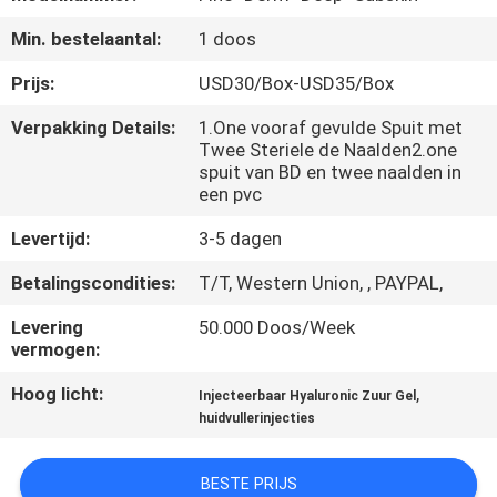
NEEM
Min. bestelaantal:
1 doos
CONTACT
MET
Prijs:
USD30/Box-USD35/Box
ONS
Verpakking Details:
1.One vooraf gevulde Spuit met
Twee Steriele de Naalden2.one
OP
spuit van BD en twee naalden in
een pvc
NIEUWS
Levertijd:
3-5 dagen
Betalingscondities:
T/T, Western Union, , PAYPAL,
GEVALLEN
Levering
50.000 Doos/Week
vermogen:
VRAAG
Hoog licht:
,
Injecteerbaar Hyaluronic Zuur Gel
EEN
huidvullerinjecties
OFFERTE
BESTE PRIJS