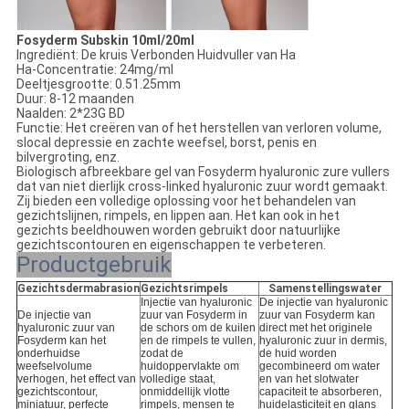
Fosyderm Subskin 10ml/20ml
Ingrediënt: De kruis Verbonden Huidvuller van Ha
Ha-Concentratie: 24mg/ml
Deeltjesgrootte: 0.51.25mm
Duur: 8-12 maanden
Naalden: 2*23G BD
Functie: Het creëren van of het herstellen van verloren volume,
slocal depressie en zachte weefsel, borst, penis en
bilvergroting, enz.
Biologisch afbreekbare gel van Fosyderm hyaluronic zure vullers
dat van niet dierlijk cross-linked hyaluronic zuur wordt gemaakt.
Zij bieden een volledige oplossing voor het behandelen van
gezichtslijnen, rimpels, en lippen aan. Het kan ook in het
gezichts beeldhouwen worden gebruikt door natuurlijke
gezichtscontouren en eigenschappen te verbeteren.
Productgebruik
Gezichtsdermabrasion
Gezichtsrimpels
Samenstellingswater
Injectie van hyaluronic
De injectie van hyaluronic
De injectie van
zuur van Fosyderm in
zuur van Fosyderm kan
hyaluronic zuur van
de schors om de kuilen
direct met het originele
Fosyderm kan het
en de rimpels te vullen,
hyaluronic zuur in dermis,
onderhuidse
zodat de
de huid worden
weefselvolume
huidoppervlakte om
gecombineerd om water
verhogen, het effect van
volledige staat,
en van het slotwater
gezichtscontour,
onmiddellijk vlotte
capaciteit te absorberen,
miniatuur, perfecte
rimpels, mensen te
huidelasticiteit en glans