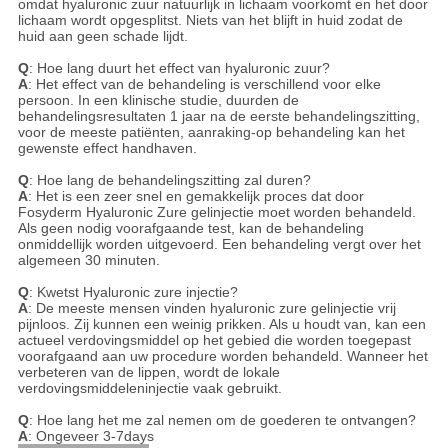
omdat hyaluronic zuur natuurlijk in lichaam voorkomt en het door
lichaam wordt opgesplitst. Niets van het blijft in huid zodat de
huid aan geen schade lijdt.
Q
: Hoe lang duurt het effect van hyaluronic zuur?
A
: Het effect van de behandeling is verschillend voor elke
persoon. In een klinische studie, duurden de
behandelingsresultaten 1 jaar na de eerste behandelingszitting,
voor de meeste patiënten, aanraking-op behandeling kan het
gewenste effect handhaven.
Q
: Hoe lang de behandelingszitting zal duren?
A
: Het is een zeer snel en gemakkelijk proces dat door
Fosyderm Hyaluronic Zure gelinjectie moet worden behandeld.
Als geen nodig voorafgaande test, kan de behandeling
onmiddellijk worden uitgevoerd. Een behandeling vergt over het
algemeen 30 minuten.
Q
: Kwetst Hyaluronic zure injectie?
A
: De meeste mensen vinden hyaluronic zure gelinjectie vrij
pijnloos. Zij kunnen een weinig prikken. Als u houdt van, kan een
actueel verdovingsmiddel op het gebied die worden toegepast
voorafgaand aan uw procedure worden behandeld. Wanneer het
verbeteren van de lippen, wordt de lokale
verdovingsmiddeleninjectie vaak gebruikt.
Q
: Hoe lang het me zal nemen om de goederen te ontvangen?
A
: Ongeveer 3-7days