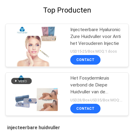
Top Producten
Injecteerbare Hyaluronic
Zure Huidvuller voor Anti
het Verouderen Injectie
USD15-25/Box MOQ:1 doos
CONTACT
Het Fosydermkruis
verbond de Diepe
Huidvuller van de
Lijnvuller 2ml omhoog
USD28/Box-USD35/Box MOQ:1 DOOS
voor Neus
CONTACT
injecteerbare huidvuller