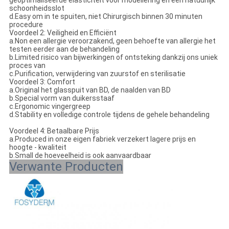
schoonheidsslot
d.Easy om in te spuiten, niet Chirurgisch binnen 30 minuten
procedure
Voordeel 2: Veiligheid en Efficiënt
a.Non een allergie veroorzakend, geen behoefte van allergie het
testen eerder aan de behandeling
b.Limited risico van bijwerkingen of ontsteking dankzij ons uniek
proces van
c.Purification, verwijdering van zuurstof en sterilisatie
Voordeel 3: Comfort
a.Original het glasspuit van BD, de naalden van BD
b.Special vorm van duikersstaaf
c.Ergonomic vingergreep
d.Stability en volledige controle tijdens de gehele behandeling
Voordeel 4: Betaalbare Prijs
a.Produced in onze eigen fabriek verzekert lagere prijs en
hoogte - kwaliteit
b.Small de hoeveelheid is ook aanvaardbaar
Verwante Producten