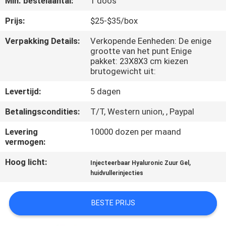
Min. bestelaantal:
1 doos
NEEM
CONTACT
Prijs:
$25-$35/box
MET
Verpakking Details:
Verkopende Eenheden: De enige
grootte van het punt Enige
ONS
pakket: 23X8X3 cm kiezen
OP
brutogewicht uit:
Levertijd:
5 dagen
NIEUWS
Betalingscondities:
T/T, Western union, , Paypal
Levering
10000 dozen per maand
GEVALLEN
vermogen:
Hoog licht:
,
Injecteerbaar Hyaluronic Zuur Gel
VRAAG
huidvullerinjecties
EEN
OFFERTE
BESTE PRIJS