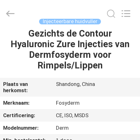
Fosychan
International
Trading
Co.,
Ltd..
Injecteerbare huidvuller
All
Rights
Gezichts de Contour
HUIS
Reserved.
Hyaluronic Zure Injecties van
PRODUCTEN
Dermfosyderm voor
Rimpels/Lippen
OVER
ONS
Plaats van
Shandong, China
herkomst:
FABRIEKSTOCHT
Merknaam:
Fosyderm
Certificering:
CE, ISO, MSDS
KWALITEITSCONTROLE
Modelnummer:
Derm