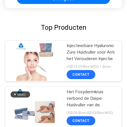
Top Producten
Injecteerbare Hyaluronic
Zure Huidvuller voor Anti
het Verouderen Injectie
USD15-25/Box MOQ:1 doos
CONTACT
Het Fosydermkruis
verbond de Diepe
Huidvuller van de
Lijnvuller 2ml omhoog
USD28/Box-USD35/Box MOQ:1 DOOS
voor Neus
CONTACT