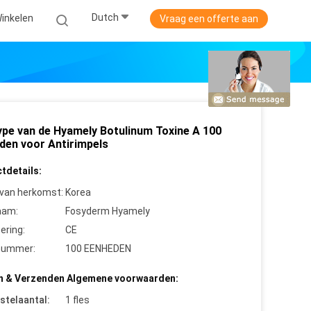
Dutch
Winkelen
Vraag een offerte aan
ype van de Hyamely Botulinum Toxine A 100
den voor Antirimpels
tdetails:
 van herkomst:
Korea
aam:
Fosyderm Hyamely
cering:
CE
nummer:
100 EENHEDEN
n & Verzenden Algemene voorwaarden:
stelaantal:
1 fles