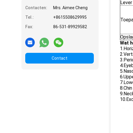
Lever 
Contacten:
Mrs. Aimee Cheng
Tel.:
+8615508629995
Toepa
Fax:
86-531-89929582
Opsla
Wat h
1.Hori
2.Vert
Contact
3.Peri
4.Eyeb
5.Naso
6.Uppe
7.Lowe
8.Chin
9.Neck
10.Exc