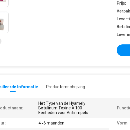
Prijs:
Verpak
Leverti
Betali
Leveri
illeerde Informatie
Productomschrijving
Het Type van de Hyamely
roductnaam:
Botulinum Toxine A 100
Functi
Eenheden voor Antirimpels
ur:
4~6 maanden
Vorm: