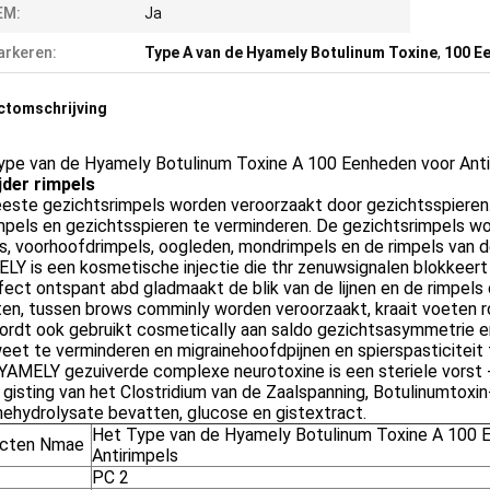
EM:
Ja
rkeren:
Type A van de Hyamely Botulinum Toxine
,
100 E
ctomschrijving
ype van de Hyamely Botulinum Toxine A 100 Eenheden voor Anti
jder rimpels
este gezichtsrimpels worden veroorzaakt door gezichtsspieren.
impels en gezichtsspieren te verminderen. De gezichtsrimpels 
s, voorhoofdrimpels, oogleden, mondrimpels en de rimpels van d
Y is een kosmetische injectie die thr zenuwsignalen blokkeert
fect ontspant abd gladmaakt de blik van de lijnen en de rimpel
en, tussen brows comminly worden veroorzaakt, kraait voeten r
ordt ook gebruikt cosmetically aan saldo gezichtsasymmetrie e
et te verminderen en migrainehoofdpijnen en spierspasticiteit
YAMELY gezuiverde complexe neurotoxine is een steriele vorst 
t gisting van het Clostridium van de Zaalspanning, Botulinumtox
ehydrolysate bevatten, glucose en gistextract.
Het Type van de Hyamely Botulinum Toxine A 100 
cten Nmae
Antirimpels
PC 2