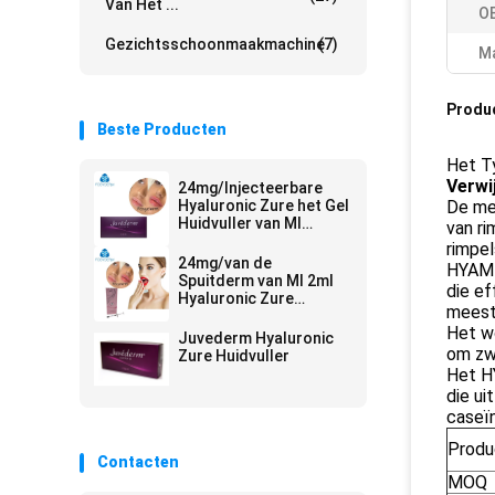
Van Het ...
O
Gezichtsschoonmaakmachine
(7)
Ma
Produ
Beste Producten
Het T
Verwi
24mg/Injecteerbare
Hyaluronic Zure het Gel
De me
Huidvuller van Ml
van r
Ultra4 voor Lippen
rimpel
2*1ml
24mg/van de
HYAMEL
Spuitderm van Ml 2ml
die ef
Hyaluronic Zure
meest
Huidvuller
Het w
Juvederm Hyaluronic
om zwe
Zure Huidvuller
Het H
die ui
caseïn
Produ
Contacten
MOQ