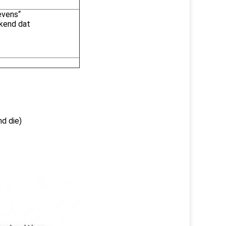
levens“
ekend dat
nd die)