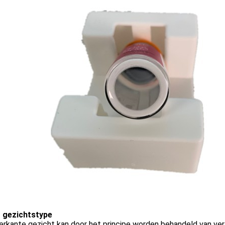
g gezichtstype
erkante gezicht kan door het principe worden behandeld van ve