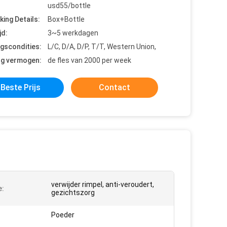
usd55/bottle
king Details:
Box+Bottle
jd:
3~5 werkdagen
ngscondities:
L/C, D/A, D/P, T/T, Western Union,
ng vermogen:
de fles van 2000 per week
Beste Prijs
Contact
verwijder rimpel, anti-veroudert,
e:
gezichtszorg
Poeder