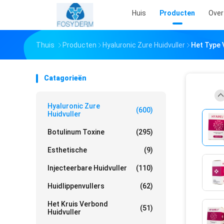
Huis
Producten
Over
Thuis
Producten
Hyaluronic Zure Huidvuller
Het Type 
Catagorieën
Hyaluronic Zure
(600)
Huidvuller
Botulinum Toxine
(295)
Esthetische
(9)
Injecteerbare Huidvuller
(110)
Huidlippenvullers
(62)
Het Kruis Verbond
(51)
Huidvuller