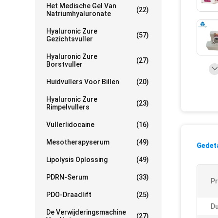
Het Medische Gel Van
(22)
Natriumhyaluronate
Hyaluronic Zure
(57)
Gezichtsvuller
Hyaluronic Zure
(27)
Borstvuller
Huidvullers Voor Billen
(20)
Hyaluronic Zure
(23)
Rimpelvullers
Vullerlidocaine
(16)
Mesotherapyserum
(49)
Gedeta
Lipolysis Oplossing
(49)
PDRN-Serum
(33)
P
PDO-Draadlift
(25)
Du
De Verwijderingsmachine
(27)