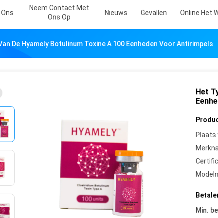
Neem Contact Met
 Ons
Nieuws
Gevallen
Online Het 
Ons Op
Van De Hyamely Botulinum Toxine A 100 Eenheden Voor Antirimpels
Het T
Eenhe
Produc
Plaats
Merkn
Certifi
Model
Betale
Min. be