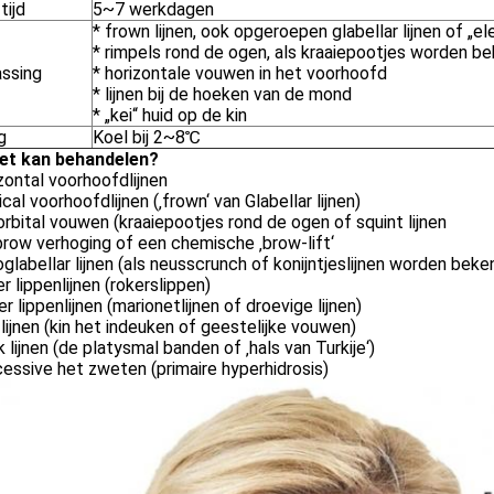
tijd
5~7 werkdagen
* frown lijnen, ook opgeroepen glabellar lijnen of „e
* rimpels rond de ogen, als kraaiepootjes worden b
ssing
* horizontale vouwen in het voorhoofd
* lijnen bij de hoeken van de mond
* „kei“ huid op de kin
g
Koel bij 2~8℃
et kan behandelen?
zontal voorhoofdlijnen
ical voorhoofdlijnen (‚frown‘ van Glabellar lijnen)
orbital vouwen (kraaiepootjes rond de ogen of squint lijnen
row verhoging of een chemische ‚brow-lift‘
glabellar lijnen (als neusscrunch of konijntjeslijnen worden beke
r lippenlijnen (rokerslippen)
r lippenlijnen (marionetlijnen of droevige lijnen)
 lijnen (kin het indeuken of geestelijke vouwen)
 lijnen (de platysmal banden of ‚hals van Turkije‘)
essive het zweten (primaire hyperhidrosis)