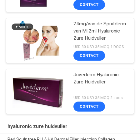
CONTACT
24mg/van de Spuitderm
van Ml 2ml Hyaluronic
Zure Huidvuller
USD 30-USD 35 MOQ:1 DOOS
CONTACT
Juvederm Hyaluronic
Zure Huidvuller
USD 30-USD 35 MOQ:2 doos
CONTACT
hyaluronic zure huidvuller
Red Sculptree PLLA HA Dermal Filler Injection Collagen