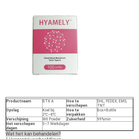
Productnaam
BTX A
Hoe te
DHL, FEDEX, EMS,
verschepen
TNT.
Opslag
Koel bij
Hoe te
Box+Bottle
2℃~8℃
verpakken
Verschijning
Wit Poeder
Zuiverheid
99%min
Het verschepen
5~7 Werkdagen
dagen
Wat het kan behandelen?