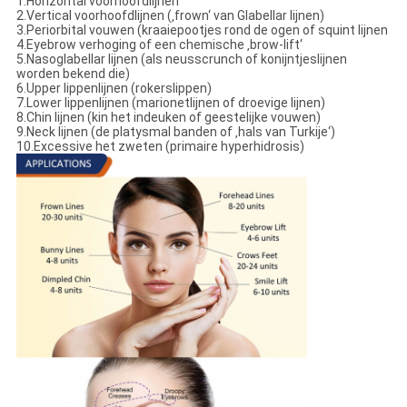
1.Horizontal voorhoofdlijnen
2.Vertical voorhoofdlijnen (‚frown‘ van Glabellar lijnen)
3.Periorbital vouwen (kraaiepootjes rond de ogen of squint lijnen
4.Eyebrow verhoging of een chemische ‚brow-lift‘
5.Nasoglabellar lijnen (als neusscrunch of konijntjeslijnen
worden bekend die)
6.Upper lippenlijnen (rokerslippen)
7.Lower lippenlijnen (marionetlijnen of droevige lijnen)
8.Chin lijnen (kin het indeuken of geestelijke vouwen)
9.Neck lijnen (de platysmal banden of ‚hals van Turkije‘)
10.Excessive het zweten (primaire hyperhidrosis)