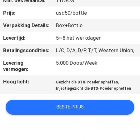
Min. bestelaantal:
1 DOOS
NEEM
CONTACT
Prijs:
usd50/bottle
MET
Verpakking Details:
Box+Bottle
ONS
Levertijd:
5~8 het werkdagen
OP
Betalingscondities:
L/C, D/A, D/P, T/T, Western Union,
Levering
5.000 Doos/Week
NIEUWS
vermogen:
Hoog licht:
,
Gezicht die BTX-Poeder opheffen
GEVALLEN
Injectiegezicht die BTX-Poeder opheffen
VRAAG
BESTE PRIJS
EEN
OFFERTE