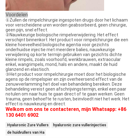
Voordelen
①Zullen de rimpelchirurgie ingespoten drugs door het lichaam
voor verscheidene uren worden geabsorbeerd, geen chirurgie,
geen pijn, snel effect.
②Nauwkeurige biologische rimpelverwijdering. Het effect
verschijnt binnenkort. Het product voor rimpelchirurgie die een
kleine hoeveelheid biologische agentia voor gezichts
onderhuidse injectie met meerdere balies, nauwkeurige
verwijdering op korte termijn gebruiken van gezichts dichte
kleine rimpels, zoals voorhoofd, wenkbrauwen, extraocular
enkel, wangrimpels, mond, hals en andere, maakt de huid
glanzend en elastisch.
③Het product voor rimpelchirurgie moet door het biologische
agens op de rimpelspier en zijn overheersend effect van de
zenuwverlamming het doel van behandeling bereiken. Deze
behandeling vereist geen afschrijvingstermijn, enkel een paar
notulen om naar huis te gaan direct of te gaan werken. Geen
trauma, geen behoefte te rusten, beïnvloedt niet het werk. Het
effect is nauwkeurig en direct.
Welkom om ons te contacteren, mijn Whatsapp: +86
130 6401 6902
Hyaluronic Zure Vullers
hyaluronic zure vullerinjecties
de huidvullers van Ha